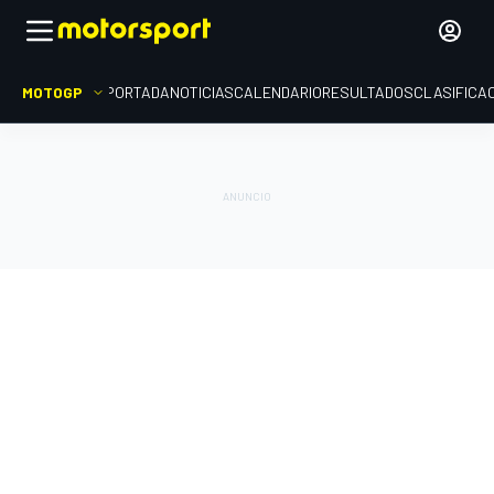
MOTOGP
PORTADA
NOTICIAS
CALENDARIO
RESULTADOS
CLASIFICA