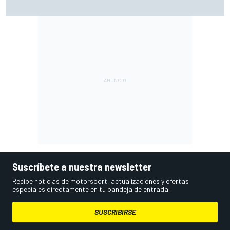
¿Debería la F1 prohibir los algoritmos de los motores? Por
qué la FIA dice que no
Suscríbete a nuestra newsletter
Recibe noticias de motorsport, actualizaciones y ofertas
especiales directamente en tu bandeja de entrada.
SUSCRIBIRSE