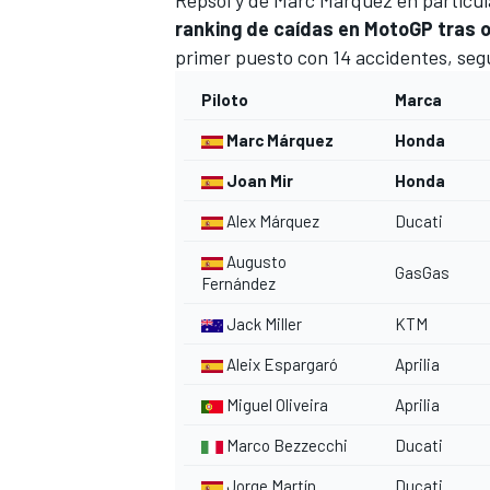
ranking de caídas en MotoGP tras 
primer puesto con 14 accidentes, segu
Piloto
Marca
Marc Márquez
Honda
Joan Mir
Honda
Alex Márquez
Ducati
Augusto
GasGas
Fernández
Jack Miller
KTM
Aleix Espargaró
Aprilia
Miguel Oliveira
Aprilia
Marco Bezzecchi
Ducati
Jorge Martín
Ducati