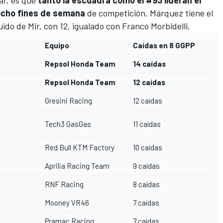
ocho fines de semana
de competición. Márquez tiene el
ido de Mir, con 12, igualado con
Franco Morbidelli
.
Equipo
Caídas en 8 GGPP
Repsol Honda Team
14 caídas
Repsol Honda Team
12 caídas
Gresini Racing
12 caídas
Tech3 GasGas
11 caídas
Red Bull KTM Factory
10 caídas
Aprilia Racing Team
9 caídas
RNF Racing
8 caídas
Mooney VR46
7 caídas
Pramac Racing
7 caídas