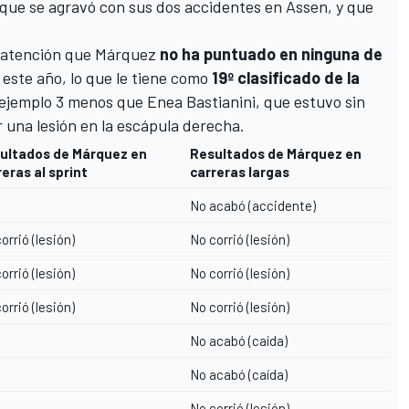
n que se agravó con sus dos accidentes en Assen, y que
.
a atención que Márquez
no ha puntuado en ninguna de
este año, lo que le tiene como
19º clasificado de la
 ejemplo 3 menos que
Enea Bastianini
, que estuvo sin
r una lesión en la escápula derecha.
ultados de Márquez en
Resultados de Márquez en
reras al sprint
carreras largas
No acabó (accidente)
orrió (lesión)
No corrió (lesión)
orrió (lesión)
No corrió (lesión)
orrió (lesión)
No corrió (lesión)
No acabó (caída)
No acabó (caída)
No corrió (lesión)