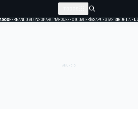
TODOS
ADOS
FERNANDO ALONSO
MARC MÁRQUEZ
FOTOGALERÍAS
APUESTAS
¡SIGUE LA F1,
P