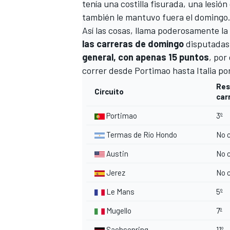
tenía
una costilla fisurada
, una lesió
también le mantuvo fuera el domingo
Así las cosas, llama poderosamente l
las carreras de domingo
disputadas 
general, con apenas 15 puntos
, por
correr desde Portimao hasta Italia po
Res
Circuito
car
Portimao
3º
Termas de Río Hondo
No c
Austin
No c
Jerez
No c
Le Mans
5º
Mugello
7º
Sachsenring
11º