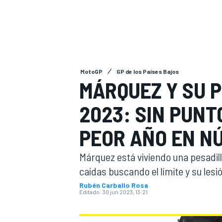
INDYCAR
WRC
MotoGP
GP de los Países Bajos
MÁRQUEZ Y SU 
2023: SIN PUNT
PEOR AÑO EN N
Márquez está viviendo una pesadil
caídas buscando el límite y su les
WEC
FÓRMULA E
Rubén Carballo Rosa
Editado:
30 jun 2023, 13:21