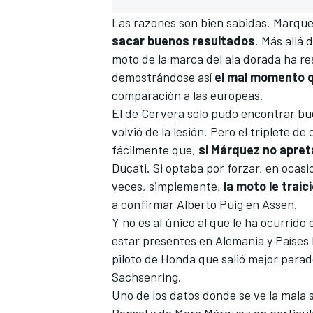
Las razones son bien sabidas. Márqu
sacar buenos resultados
. Más allá 
moto de la marca del ala dorada ha re
demostrándose así
el mal momento q
comparación a las europeas.
El de Cervera solo pudo encontrar b
volvió de la lesión. Pero el triplete 
fácilmente que,
si Márquez no apret
Ducati
. Si optaba por forzar, en ocas
MÁS CATEGORÍAS
veces, simplemente,
la moto le traic
a confirmar Alberto Puig en Assen.
Y no es al único al que le ha ocurrido
estar presentes en Alemania y Países B
piloto de Honda que salió mejor parado
Sachsenring.
Uno de los datos donde se ve la mala
Repsol y de Marc Márquez en particul