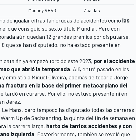
Mooney VR46
7 caídas
o de igualar cifras tan crudas de accidentes como
las
n el que consiguió su sexto título Mundial. Pero con
porada aún quedan 12 grandes premios por disputarse,
s 8 que se han disputado, no ha estado presente en
n catalán ya empezó torcido este 2023,
por el accidente
imao que abrió la temporada
. Allí, entró pasado en los
 y embistió a Miguel Oliveira, además de tocar a Jorge
na fractura en la base del primer metacarpiano del
ue tardó en curarse. Por ello, no estuvo presente ni en
en Jerez.
 en Le Mans, pero tampoco ha disputado todas las carreras
l Warm Up de Sachsenring, la quinta del fin de semana en
a la carrera larga,
harto de tantos accidentes y con
mano izquierda
. Posteriormente, también se reveló que