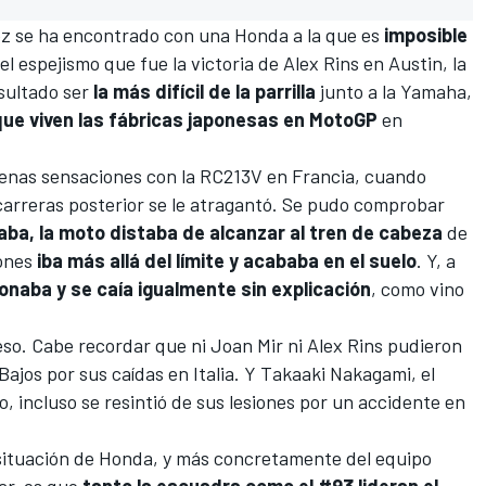
ez se ha encontrado con una
Honda
a la que es
imposible
del espejismo que fue la victoria de
Alex Rins
en Austin, la
sultado ser
la más difícil de la parrilla
junto a la
Yamaha
,
ue viven las fábricas japonesas en MotoGP
en
uenas sensaciones con la RC213V en Francia, cuando
de carreras posterior se le atragantó. Se pudo comprobar
aba, la moto distaba de alcanzar al tren de cabeza
de
iones
iba más allá del límite y acababa en el suelo
. Y, a
ionaba y se caía igualmente sin explicación
, como vino
 eso. Cabe recordar que ni
Joan Mir
ni Alex Rins pudieron
ajos por sus caídas en Italia. Y
Takaaki Nakagami
, el
, incluso se resintió de sus lesiones por un accidente en
 situación de Honda, y más concretamente del equipo
ar, es que
tanto la escuadra como el #93 lideran el