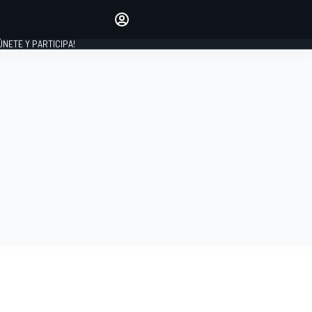
Haz que tu voz se escuche
comentando los artículos
 ÚNETE Y PARTICIPA!
INICIAR SESIÓN
EDICIÓN
ESPAÑA