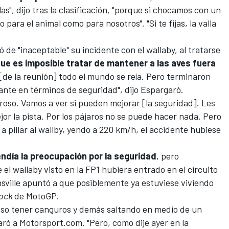
as", dijo tras la clasificación, "porque si chocamos con un
para el animal como para nosotros". "Si te fijas, la valla
ó de "inaceptable" su incidente con el wallaby, al tratarse
e es imposible tratar de mantener a las aves fuera
io [de la reunión] todo el mundo se reía. Pero terminaron
nte en términos de seguridad", dijo Espargaró.
groso. Vamos a ver si pueden mejorar [la seguridad]. Les
r la pista. Por los pájaros no se puede hacer nada. Pero
 a pillar al wallby, yendo a 220 km/h, el accidente hubiese
ndía la preocupación por la seguridad
, pero
l wallaby visto en la FP1 hubiera entrado en el circuito
sville apuntó a que posiblemente ya estuviese viviendo
ock
de MotoGP.
oso tener canguros y demás saltando en medio de un
aró a
Motorsport.com
. "Pero, como dije ayer en la