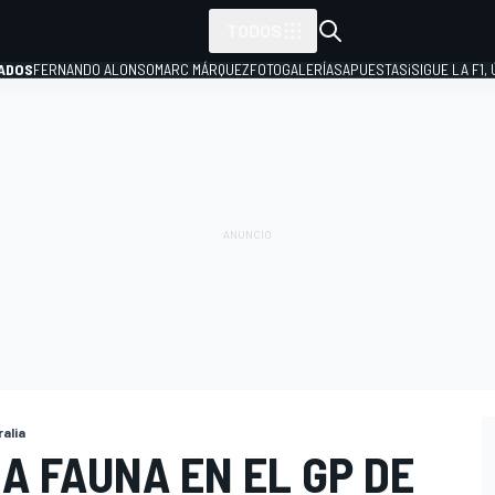
TODOS
ADOS
FERNANDO ALONSO
MARC MÁRQUEZ
FOTOGALERÍAS
APUESTAS
¡SIGUE LA F1,
P
alia
LA FAUNA EN EL GP DE