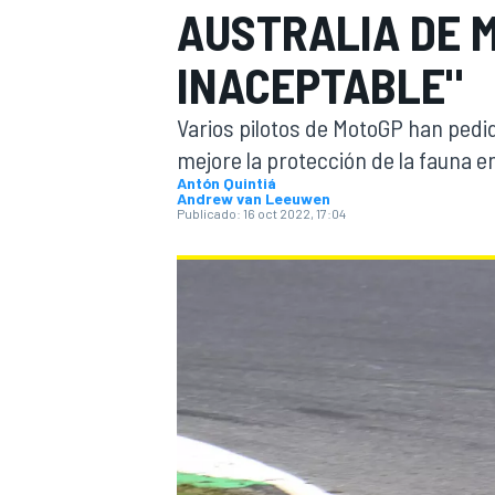
AUSTRALIA DE 
INDYCAR
WRC
INACEPTABLE"
Varios pilotos de MotoGP han pedid
mejore la protección de la fauna en 
Antón Quintiá
Andrew van Leeuwen
Publicado:
16 oct 2022, 17:04
WEC
FÓRMULA E