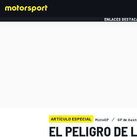
ENLACES DESTAC
FÓRMULA 1
MOTOG
ARTÍCULO ESPECIAL
MotoGP
GP de Austr
EL PELIGRO DE 