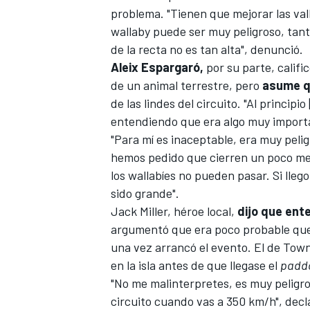
problema. "Tienen que mejorar las vall
wallaby puede ser muy peligroso, tanto 
de la recta no es tan alta", denunció.
Aleix Espargaró,
por su parte, calific
de un animal terrestre, pero
asume qu
de las lindes del circuito. "Al princip
entendiendo que era algo muy importa
"Para mí es inaceptable, era muy peli
hemos pedido que cierren un poco mejo
los wallabíes no pueden pasar. Si llego
MÁS CATEGORÍAS
sido grande".
Jack Miller
, héroe local,
dijo que ente
argumentó que era poco probable que e
una vez arrancó el evento. El de Town
en la isla antes de que llegase el
padd
"No me malinterpretes, es muy peligr
circuito cuando vas a 350 km/h", decl