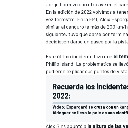
Jorge Lorenzo
con otro ave en el ca
En la edición de 2022 volvimos a tener
vez terrestre. En la FP1,
Aleix Esparg
similar al canguro) a más de 200 km/h
siguiente,
tuvo que darse por termin
decidiesen darse un paseo
por la pist
Este último incidente hizo que
el tem
Phillip Island. La problemática se llev
pudieron explicar sus puntos de vista
Recuerda los incidentes
2022:
Vídeo: Espargaró se cruza con un kang
Aldeguer se lleva la pole en una clasi
Alex Rins
apuntó a
la altura de las v