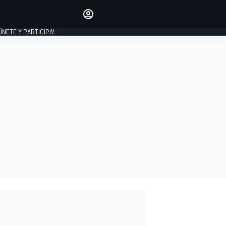
Haz que tu voz se escuche
comentando los artículos
 ÚNETE Y PARTICIPA!
INICIAR SESIÓN
EDICIÓN
ESPAÑA