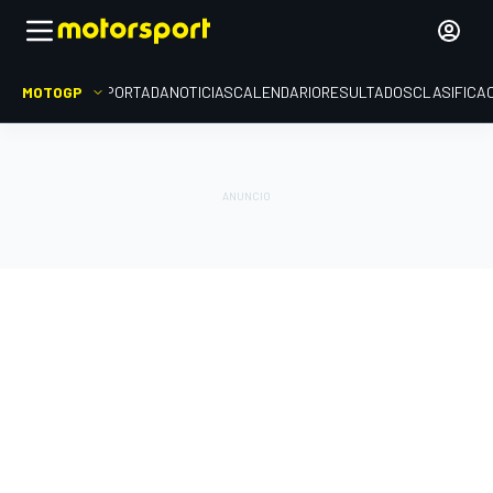
MOTOGP
PORTADA
NOTICIAS
CALENDARIO
RESULTADOS
CLASIFICA