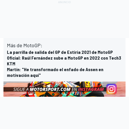
Más de MotoGP:
La parrilla de salida del GP de Estiria 2021 de MotoGP
Oficial: Raúl Fernández sube a MotoGP en 2022 con Tech3
KTM
Martín: "He transformado el enfado de Assen en
motivación aquí"