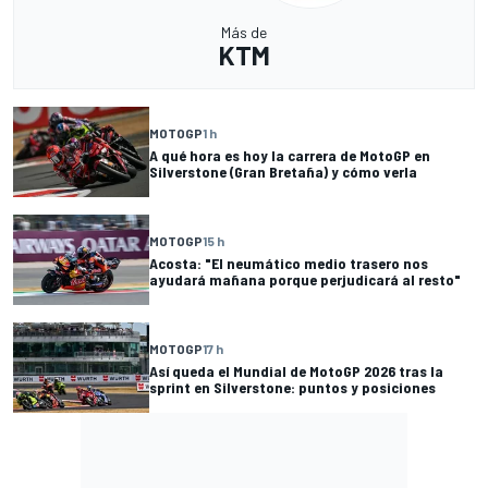
Más de
KTM
MOTOGP
1 h
A qué hora es hoy la carrera de MotoGP en
Silverstone (Gran Bretaña) y cómo verla
MOTOGP
15 h
Acosta: "El neumático medio trasero nos
ayudará mañana porque perjudicará al resto"
MOTOGP
17 h
Así queda el Mundial de MotoGP 2026 tras la
sprint en Silverstone: puntos y posiciones