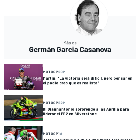
Más de
Germán Garcia Casanova
MOTOGP
20 h
Martin: "La victoria será difícil, pero pensar en
el podio creo que es realista"
MOTOGP
22 h
Di Giannantonio sorprende a las Aprilia para
liderar el FP2 en Silverstone
MOTOGP
1 d
Zarco se vuelve a subir a una moto tres meses