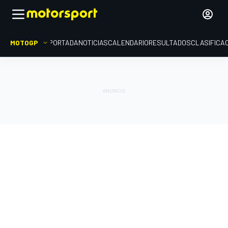
MOTOGP
PORTADA
NOTICIAS
CALENDARIO
RESULTADOS
CLASIFICA