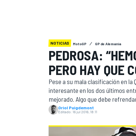
INDYCAR
WRC
NOTICIAS
MotoGP
GP de Alemania
PEDROSA: “HEM
PERO HAY QUE 
Pese a su mala clasificación en la 
interesante en los dos últimos en
mejorado. Algo que debe refrenda
WEC
FÓRMULA E
Oriol Puigdemont
Editado:
16 jul 2016, 18:11