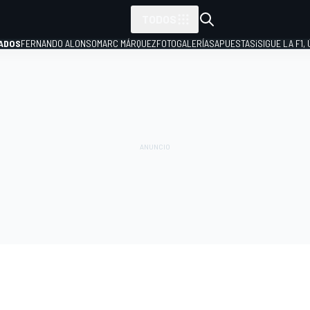
TODOS
ADOS
FERNANDO ALONSO
MARC MÁRQUEZ
FOTOGALERÍAS
APUESTAS
¡SIGUE LA F1,
P