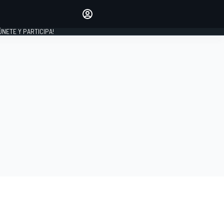
Haz que tu voz se escuche
comentando los artículos
 ÚNETE Y PARTICIPA!
INICIAR SESIÓN
EDICIÓN
ESPAÑA