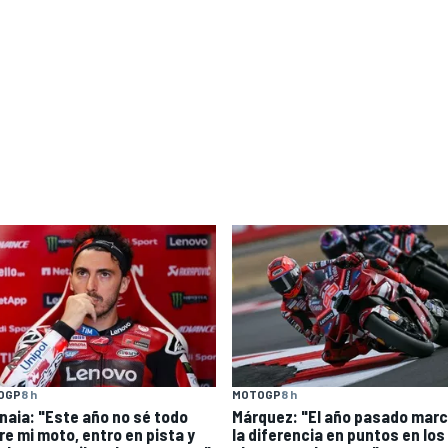
OGP
8 h
MOTOGP
8 h
naia: "Este año no sé todo
Márquez: "El año pasado mar
re mi moto, entro en pista y
la diferencia en puntos en los