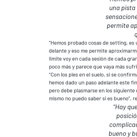
una pista
sensacione
permite ap
q
“Hemos probado cosas de setting, es u
delante y eso me permite aproximarme 
limite voy en cada sesión de cada gra
poco más y parece que vaya más sufr
“Con los pies en el suelo, si se conf
MÁS CATEGORÍAS
hemos dado un paso adelante este fin 
pero debe plasmarse en los siguiente
mismo no puedo saber si es bueno”, r
“Hay qu
posició
complicad
bueno y b