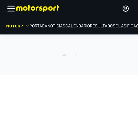
MOTOGP
PORTADA
NOTICIAS
CALENDARIO
RESULTADOS
CLASIFICA