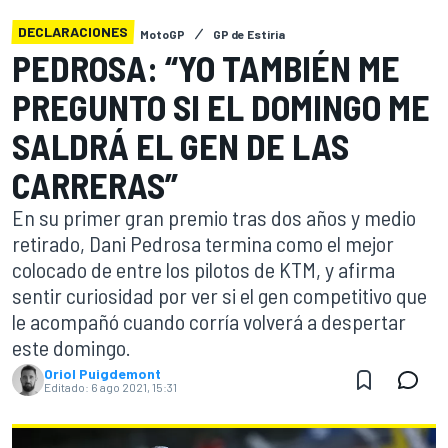
DECLARACIONES
MotoGP
GP de Estiria
PEDROSA: “YO TAMBIÉN ME
PREGUNTO SI EL DOMINGO ME
SALDRÁ EL GEN DE LAS
CARRERAS”
En su primer gran premio tras dos años y medio
retirado, Dani Pedrosa termina como el mejor
colocado de entre los pilotos de KTM, y afirma
sentir curiosidad por ver si el gen competitivo que
le acompañó cuando corría volverá a despertar
este domingo.
Oriol Puigdemont
Editado:
6 ago 2021, 15:31