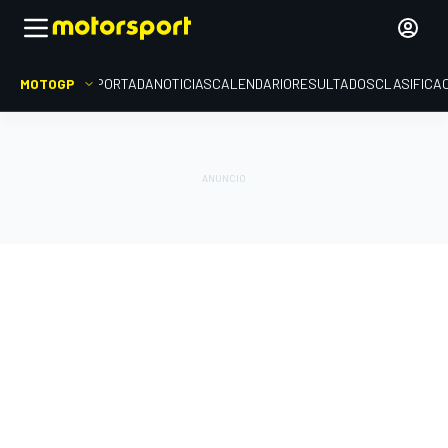
MOTOGP
PORTADA
NOTICIAS
CALENDARIO
RESULTADOS
CLASIFICA