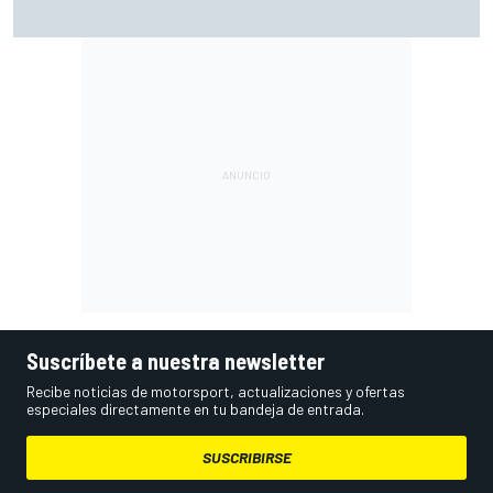
Las notas de mitad de temporada de la F1 2026: Audi
arranca con buen pie en su debut
Suscríbete a nuestra newsletter
Recibe noticias de motorsport, actualizaciones y ofertas
especiales directamente en tu bandeja de entrada.
SUSCRIBIRSE