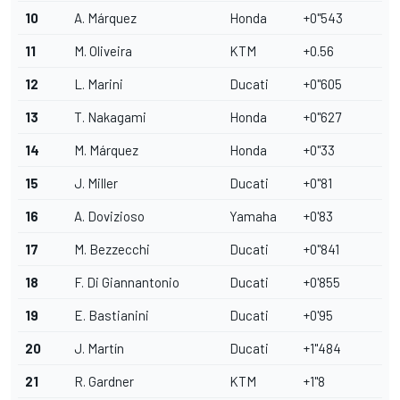
10
A. Márquez
Honda
+0"543
11
M. Oliveira
KTM
+0.56
12
L. Marini
Ducati
+0''605
13
T. Nakagami
Honda
+0''627
14
M. Márquez
Honda
+0''33
15
J. Miller
Ducati
+0''81
16
A. Dovizioso
Yamaha
+0'83
17
M. Bezzecchi
Ducati
+0''841
18
F. Di Giannantonio
Ducati
+0'855
19
E. Bastianini
Ducati
+0'95
20
J. Martín
Ducati
+1''484
21
R. Gardner
KTM
+1''8