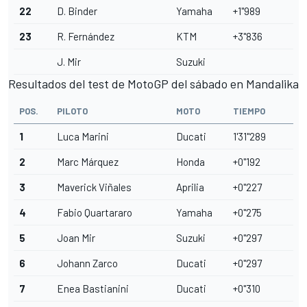
22
D. Binder
Yamaha
+1''989
23
R. Fernández
KTM
+3''836
J. Mir
Suzuki
Resultados del test de MotoGP del sábado en Mandalika
POS.
PILOTO
MOTO
TIEMPO
1
Luca Marini
Ducati
1'31''289
2
Marc Márquez
Honda
+0"192
3
Maverick Viñales
Aprilia
+0"227
4
Fabio Quartararo
Yamaha
+0"275
5
Joan Mir
Suzuki
+0"297
6
Johann Zarco
Ducati
+0"297
7
Enea Bastianini
Ducati
+0"310