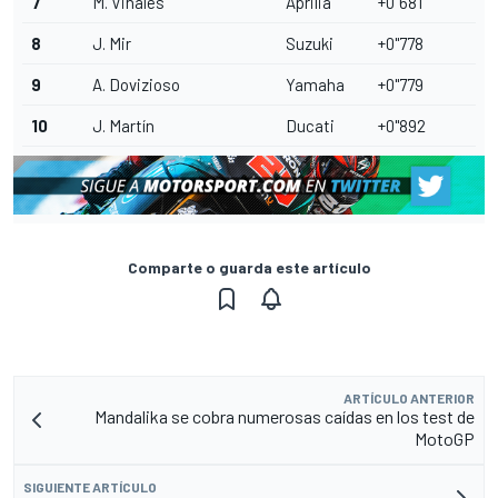
7
M. Viñales
Aprilia
+0"681
8
J. Mir
Suzuki
+0"778
9
A. Dovizioso
Yamaha
+0"779
10
J. Martín
Ducati
+0"892
Comparte o guarda este artículo
ARTÍCULO ANTERIOR
Mandalika se cobra numerosas caídas en los test de
MotoGP
SIGUIENTE ARTÍCULO