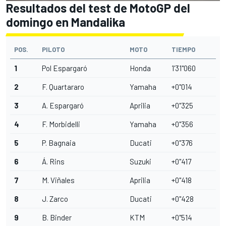
Resultados del test de MotoGP del
domingo en Mandalika
POS.
PILOTO
MOTO
TIEMPO
1
Pol Espargaró
Honda
1'31''060
2
F. Quartararo
Yamaha
+0"014
3
A. Espargaró
Aprilia
+0"325
4
F. Morbidelli
Yamaha
+0"356
5
P. Bagnaia
Ducati
+0"376
6
Á. Rins
Suzuki
+0"417
7
M. Viñales
Aprilia
+0"418
8
J. Zarco
Ducati
+0"428
9
B. Binder
KTM
+0"514