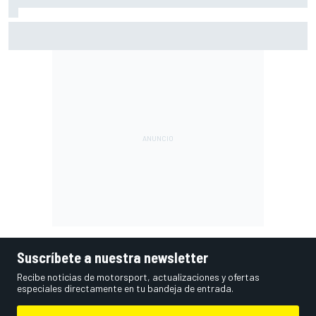
Ogura: "No estaba seguro de poder acabar la carrera por la
degradación"
Suscríbete a nuestra newsletter
Recibe noticias de motorsport, actualizaciones y ofertas
especiales directamente en tu bandeja de entrada.