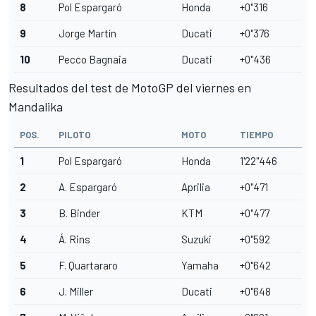
8
Pol Espargaró
Honda
+0"316
9
Jorge Martín
Ducati
+0"376
10
Pecco Bagnaia
Ducati
+0"436
Resultados del test de MotoGP del viernes en
Mandalika
POS.
PILOTO
MOTO
TIEMPO
1
Pol Espargaró
Honda
1'22''446
2
A. Espargaró
Aprilia
+0"471
3
B. Binder
KTM
+0"477
4
Á. Rins
Suzuki
+0"592
5
F. Quartararo
Yamaha
+0"642
6
J. Miller
Ducati
+0"648