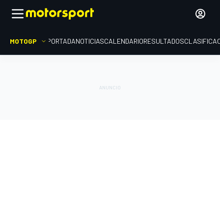
MOTOGP
PORTADA
NOTICIAS
CALENDARIO
RESULTADOS
CLASIFICA