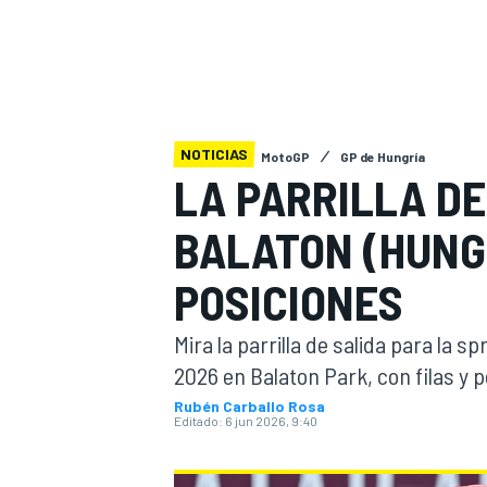
INDYCAR
WRC
NOTICIAS
MotoGP
GP de Hungría
LA PARRILLA DE
BALATON (HUNGR
POSICIONES
Mira la parrilla de salida para la s
2026 en Balaton Park, con filas y
WEC
FÓRMULA E
Rubén Carballo Rosa
Editado:
6 jun 2026, 9:40