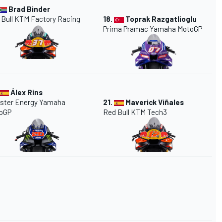
Brad Binder
 Bull KTM Factory Racing
18.
Toprak Razgatlioglu
Prima Pramac Yamaha MotoGP
Álex Rins
ster Energy Yamaha
21.
Maverick Viñales
oGP
Red Bull KTM Tech3