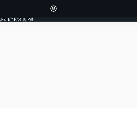
Haz que tu voz se escuche
comentando los artículos
 ÚNETE Y PARTICIPA!
INICIAR SESIÓN
EDICIÓN
ESPAÑA