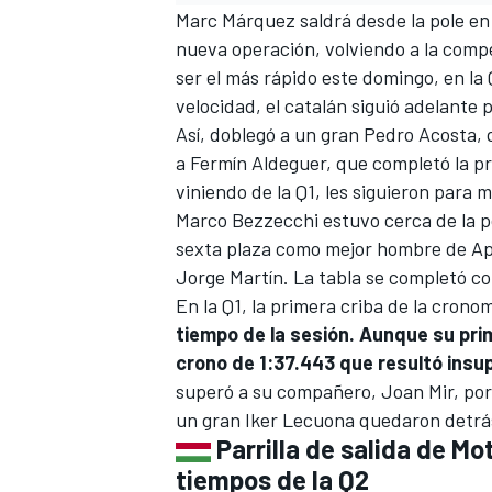
Marc Márquez
saldrá desde la pole en
nueva operación, volviendo a la compe
ser el más rápido este domingo, en la
velocidad, el catalán siguió adelante p
Así, doblegó a un gran
Pedro Acosta
,
a
Fermín Aldeguer
, que completó la pr
viniendo de la Q1, les siguieron para
Marco Bezzecchi
estuvo cerca de la 
sexta plaza como mejor hombre de
Ap
Jorge Martín
. La tabla se completó c
En la Q1, la primera criba de la cron
tiempo de la sesión. Aunque su pri
crono de 1:37.443 que resultó insu
superó a su compañero,
Joan Mir
, po
un gran
Iker Lecuona
quedaron detrá
Parrilla de salida de Mo
tiempos de la Q2