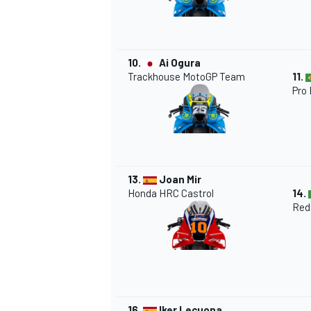
10.
Ai Ogura
Trackhouse MotoGP Team
11.
Pro
13.
Joan Mir
Honda HRC Castrol
14.
Red
16.
Iker Lecuona