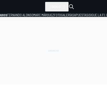
TODOS
ADOS
FERNANDO ALONSO
MARC MÁRQUEZ
FOTOGALERÍAS
APUESTAS
¡SIGUE LA F1,
P