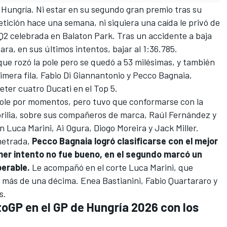
 Hungría. Ni estar en su segundo gran premio tras su
tición hace una semana, ni siquiera una caída le privó de
 Q2 celebrada en Balaton Park. Tras un accidente a baja
ara, en sus últimos intentos, bajar al 1:36.785.
 que rozó la pole pero se quedó a 53 milésimas, y también
imera fila.
Fabio Di Giannantonio
y
Pecco Bagnaia
,
 meter cuatro
Ducati
en el Top 5.
pole por momentos, pero tuvo que conformarse con la
rilia
, sobre sus compañeros de marca,
Raúl Fernández
y
on
Luca Marini
,
Ai Ogura
,
Diogo Moreira
y
Jack Miller
.
ometrada,
Pecco Bagnaia logró clasificarse con el mejor
mer intento no fue bueno, en el segundo marcó un
perable.
Le acompañó en el corte Luca Marini, que
r más de una décima.
Enea Bastianini
,
Fabio Quartararo
y
s.
toGP en el GP de Hungría 2026 con los