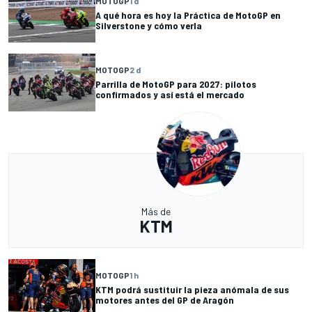
MOTOGP
1 d
A qué hora es hoy la Práctica de MotoGP en
Silverstone y cómo verla
MOTOGP
2 d
Parrilla de MotoGP para 2027: pilotos
confirmados y así está el mercado
Más de
KTM
MOTOGP
1 h
KTM podrá sustituir la pieza anómala de sus
motores antes del GP de Aragón