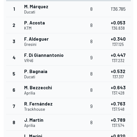
M. Márquez
1
8
1'36.785
Ducati
P. Acosta
+0.053
2
8
KTM
1'36.838
F. Aldeguer
+0.340
3
8
Gresini
1'37.125
F. Di Giannantonio
+0.447
4
9
VR46
1'37.232
P. Bagnaia
+0.532
5
8
Ducati
1'37.317
M. Bezzecchi
+0.643
6
8
Aprilia
1'37.428
R. Fernández
+0.763
7
9
Trackhouse
1'37.548
J. Martín
+0.789
8
8
Aprilia
1'37.574
L. Marini
+0.820