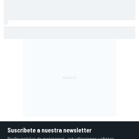
MotoGP en DIRECTO: la Práctica de Silverstone (Gran
Bretaña), con Live Timing
Suscríbete a nuestra newsletter
Recibe noticias de motorsport, actualizaciones y ofertas