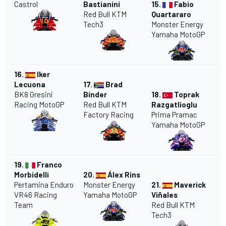
Castrol
Bastianini
15.
Fabio
Red Bull KTM
Quartararo
Tech3
Monster Energy
Yamaha MotoGP
16.
Iker
Lecuona
17.
Brad
BK8 Gresini
Binder
18.
Toprak
Racing MotoGP
Red Bull KTM
Razgatlioglu
Factory Racing
Prima Pramac
Yamaha MotoGP
19.
Franco
Morbidelli
20.
Álex Rins
Pertamina Enduro
Monster Energy
21.
Maverick
VR46 Racing
Yamaha MotoGP
Viñales
Team
Red Bull KTM
Tech3