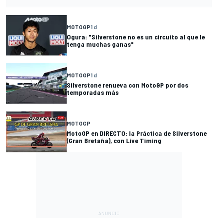
MOTOGP
1 d
Ogura: "Silverstone no es un circuito al que le
tenga muchas ganas"
MOTOGP
1 d
Silverstone renueva con MotoGP por dos
temporadas más
MOTOGP
MotoGP en DIRECTO: la Práctica de Silverstone
(Gran Bretaña), con Live Timing