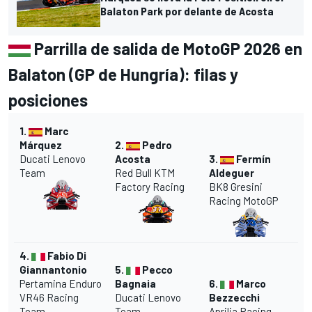
Balaton Park por delante de Acosta
Parrilla de salida de MotoGP 2026 en
Balaton (GP de Hungría): filas y
posiciones
1.
Marc
Márquez
2.
Pedro
Ducati Lenovo
Acosta
3.
Fermín
Team
Red Bull KTM
Aldeguer
Factory Racing
BK8 Gresini
Racing MotoGP
4.
Fabio Di
Giannantonio
5.
Pecco
Pertamina Enduro
Bagnaia
6.
Marco
VR46 Racing
Ducati Lenovo
Bezzecchi
Team
Team
Aprilia Racing