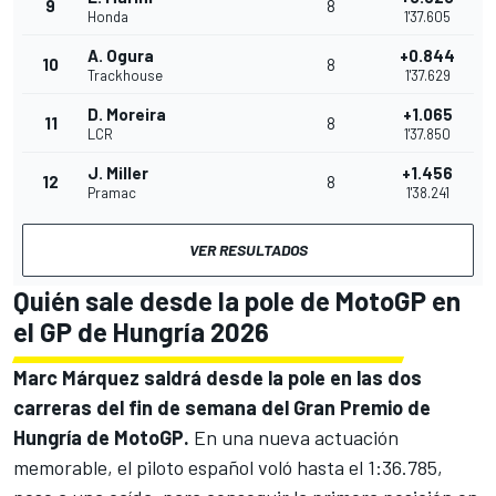
9
8
Honda
1'37.605
A. Ogura
+0.844
10
8
Trackhouse
1'37.629
D. Moreira
+1.065
11
8
LCR
1'37.850
J. Miller
+1.456
12
8
Pramac
1'38.241
VER RESULTADOS
Quién sale desde la pole de MotoGP en
el GP de Hungría 2026
Marc Márquez saldrá desde la pole en las dos
carreras del fin de semana del Gran Premio de
Hungría de MotoGP.
En una nueva actuación
memorable, el piloto español voló hasta el 1:36.785,