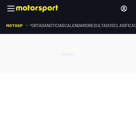
MOTOGP
PORTADA
NOTICIAS
CALENDARIO
RESULTADOS
CLASIFICA