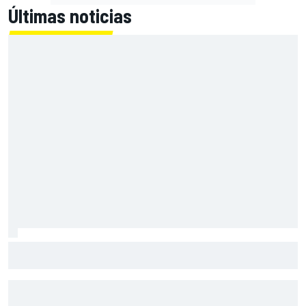
Últimas noticias
El nuevo sueño de Verstappen nace de Fernando Alonso:
"Me gustaría hacerlo"