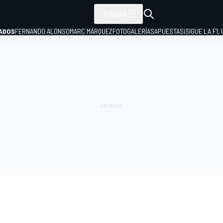
TODOS
ADOS
FERNANDO ALONSO
MARC MÁRQUEZ
FOTOGALERÍAS
APUESTAS
¡SIGUE LA F1,
P