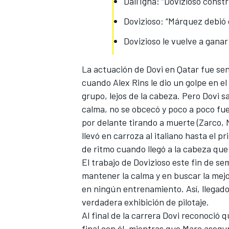
Dall’Igna: “Dovizioso const
Dovizioso: “Márquez debió d
Dovizioso le vuelve a ganar
La actuación de Dovi en Qatar fue senc
cuando
Alex Rins
le dio un golpe en el
grupo, lejos de la cabeza. Pero Dovi sa
calma, no se obcecó y poco a poco fu
por delante tirando a muerte (Zarco,
llevó en carroza al italiano hasta el
de ritmo cuando llegó a la cabeza que 
El trabajo de Dovizioso este
fin de se
mantener la calma y en buscar la mejor
en ningún entrenamiento. Así, llegados
verdadera exhibición de pilotaje.
Al final de la carrera Dovi reconoció
final con él, mientras que Marc asegu