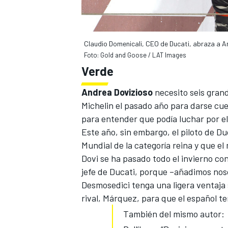
Claudio Domenicali, CEO de Ducati, abraza a An
Foto: Gold and Goose / LAT Images
Verde
Andrea Dovizioso
necesito seis gran
Michelin el pasado año para darse cue
para entender que podía luchar por 
Este año, sin embargo, el piloto de D
MÁS CATEGORÍAS
Mundial de la categoría reina y que e
Dovi se ha pasado todo el invierno con
jefe de Ducati, porque –añadimos noso
Desmosedici tenga una ligera ventaja 
rival, Márquez, para que el español t
También del mismo autor: