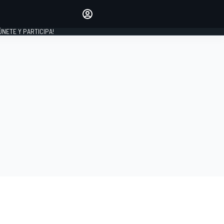
Haz que tu voz se escuche
comentando los artículos
 ÚNETE Y PARTICIPA!
INICIAR SESIÓN
EDICIÓN
ESPAÑA