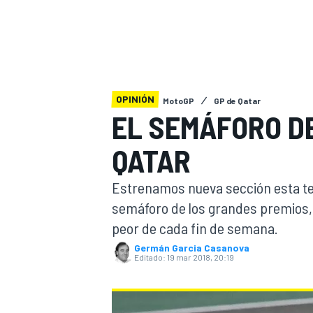
INDYCAR
WRC
OPINIÓN
MotoGP
GP de Qatar
EL SEMÁFORO D
QATAR
Estrenamos nueva sección esta te
semáforo de los grandes premios, e
peor de cada fin de semana.
WEC
FÓRMULA E
Germán Garcia Casanova
Editado:
19 mar 2018, 20:19