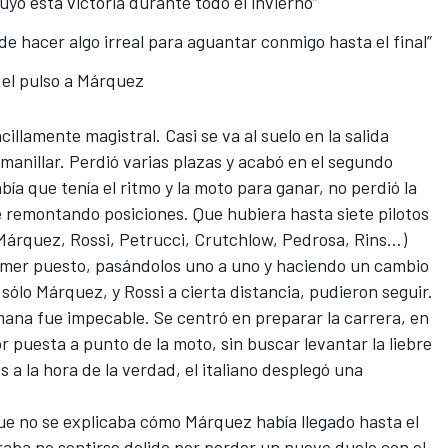
ruyó esta victoria durante todo el invierno”
e hacer algo irreal para aguantar conmigo hasta el final”
 el pulso a Márquez
illamente magistral. Casi se va al suelo en la salida
 manillar. Perdió varias plazas y acabó en el segundo
bía que tenía el ritmo y la moto para ganar, no perdió la
e remontando posiciones. Que hubiera hasta siete pilotos
 Márquez, Rossi, Petrucci, Crutchlow, Pedrosa, Rins…)
 primer puesto, pasándolos uno a uno y haciendo un cambio
sólo Márquez, y Rossi a cierta distancia, pudieron seguir.
mana fue impecable
. Se centró en preparar la carrera, en
 puesta a punto de la moto, sin buscar levantar la liebre
 a la hora de la verdad, el italiano desplegó una
 que no se explicaba cómo Márquez había llegado hasta el
raba no sentirse dolido por perder un nuevo duelo con el