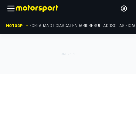
MOTOGP
PORTADA
NOTICIAS
CALENDARIO
RESULTADOS
CLASIFICA