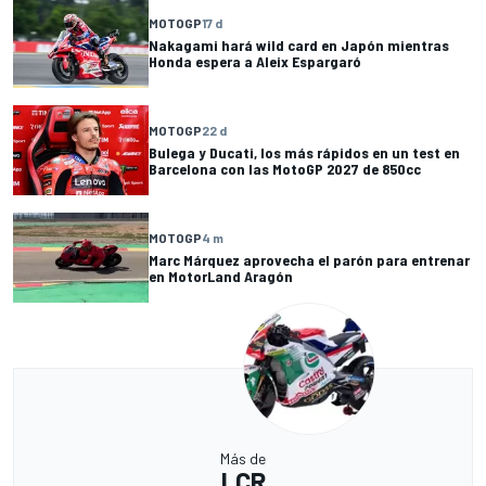
MOTOGP
17 d
Nakagami hará wild card en Japón mientras
Honda espera a Aleix Espargaró
MOTOGP
22 d
Bulega y Ducati, los más rápidos en un test en
Barcelona con las MotoGP 2027 de 850cc
MOTOGP
4 m
Marc Márquez aprovecha el parón para entrenar
en MotorLand Aragón
Más de
LCR