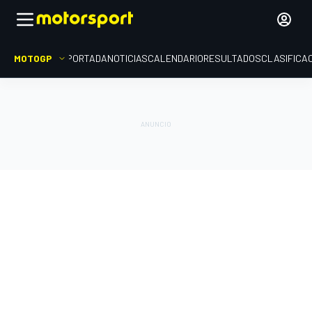
MOTOGP
PORTADA
NOTICIAS
CALENDARIO
RESULTADOS
CLASIFICA