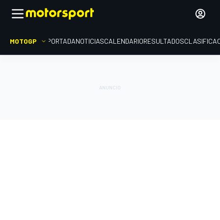
MOTOGP
PORTADA
NOTICIAS
CALENDARIO
RESULTADOS
CLASIFICA