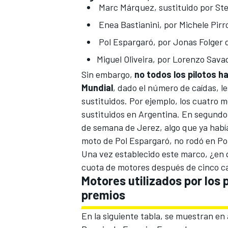
Marc Márquez
, sustituido por
Ste
Enea Bastianini
, por
Michele Pirr
Pol Espargaró
, por
Jonas Folger
d
Miguel Oliveira
, por
Lorenzo Savad
Sin embargo,
no todos los pilotos ha
Mundial
, dado el número de caídas, l
sustituidos. Por ejemplo, los cuatro 
sustituidos en Argentina. En segundo 
de semana de Jerez, algo que ya había
MÁS CATEGORÍAS
moto de Pol Espargaró, no rodó en Po
Una vez establecido este marco, ¿en q
cuota de motores después de cinco c
Motores utilizados por los
premios
En la siguiente tabla, se muestran en 