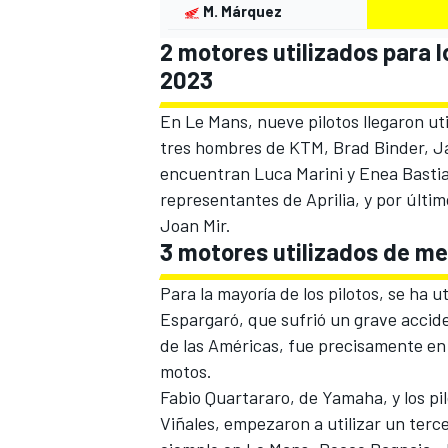
M. Márquez
2 motores utilizados para
2023
En Le Mans, nueve pilotos llegaron ut
tres hombres de
KTM
,
Brad Binder
,
J
encuentran
Luca Marini
y Enea Bastia
representantes de
Aprilia
, y por últi
Joan Mir
.
3 motores utilizados de m
Para la mayoría de los pilotos, se ha u
Espargaró, que sufrió un grave accide
de las Américas, fue precisamente en
motos.
Fabio Quartararo
, de
Yamaha
, y los p
Viñales
, empezaron a utilizar un terc