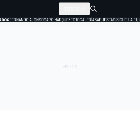
TODOS
ADOS
FERNANDO ALONSO
MARC MÁRQUEZ
FOTOGALERÍAS
APUESTAS
¡SIGUE LA F1,
P