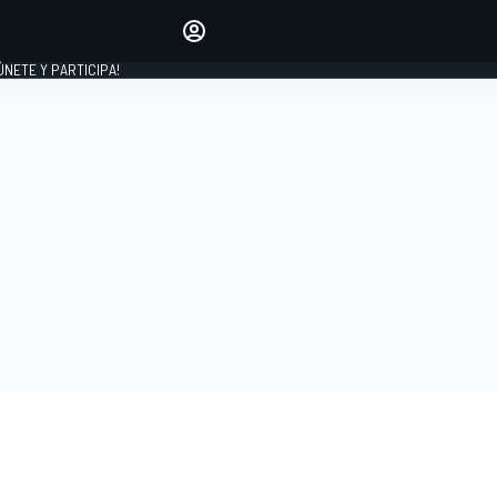
Haz que tu voz se escuche
comentando los artículos
 ÚNETE Y PARTICIPA!
INICIAR SESIÓN
EDICIÓN
ESPAÑA