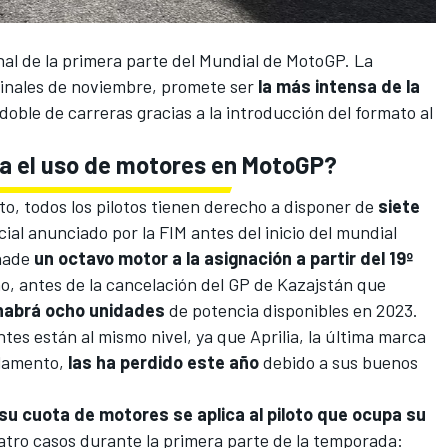
nal de la primera parte del
Mundial de MotoGP
. La
finales de noviembre, promete ser
la más intensa de la
doble de carreras gracias a la introducción del formato al
ra el uso de motores en MotoGP?
to, todos los pilotos tienen derecho a disponer de
siete
ficial anunciado por la FIM antes del inicio del mundial
añade
un octavo motor a la asignación a partir del 19º
año, antes de la cancelación del GP de Kazajstán que
habrá ocho unidades
de potencia disponibles en 2023.
ntes están al mismo nivel, ya que
Aprilia
, la última marca
glamento,
las ha perdido este año
debido a sus buenos
su cuota de motores se aplica al piloto que ocupa su
uatro casos durante la primera parte de la temporada: