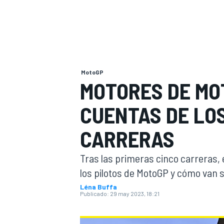
INDYCAR
WRC
MotoGP
MOTORES DE MO
CUENTAS DE LOS
CARRERAS
Tras las primeras cinco carreras,
los pilotos de MotoGP y cómo van 
WEC
FÓRMULA E
Léna Buffa
Publicado:
29 may 2023, 18:21