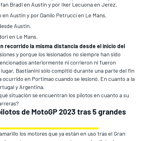
fan Bradl
en Austin y por
Iker Lecuona
en Jerez.
o
en Austin y por
Danilo Petrucci
en Le Mans.
esde Austin.
ori
en Le Mans.
n recorrido la misma distancia desde el inicio del
esiones y porque los lesionados no siempre han sido
mencionados anteriormente ni corrieron ni fueron
lugar, Bastianini sólo compitió durante una parte del fin
 ocurrido en Portimao cuando se lesionó. En cuanto a la
rtugal y Argentina.
ué situación se encuentran los pilotos en cuanto a su
arreras?
 pilotos de MotoGP 2023 tras 5 grandes
amarillo los motores que ya están en uso tras el Gran