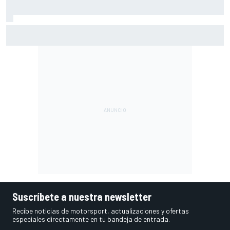
La confesión de Stroll sobre su ídolo en la F1: "Espero que
Alonso no escuche esto"
Suscríbete a nuestra newsletter
Recibe noticias de motorsport, actualizaciones y ofertas
especiales directamente en tu bandeja de entrada.