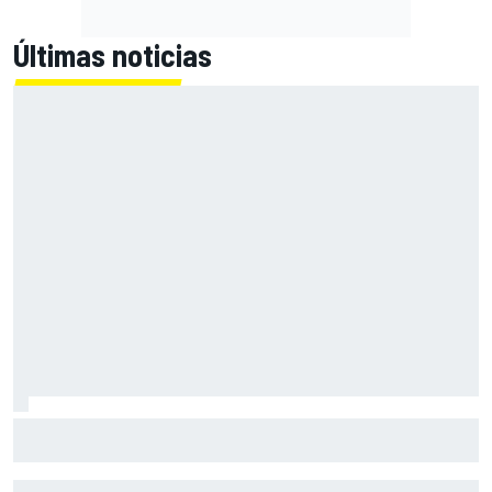
Últimas noticias
Bagnaia: "Este año no sé todo sobre mi moto, entro en
pista y simplemente piloto lo que tengo"