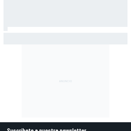
Márquez: "El año pasado marcaba la diferencia en puntos
en los que ahora voy algo peor"
Suscríbete a nuestra newsletter