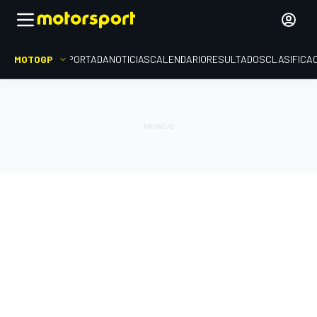
MOTOGP
PORTADA
NOTICIAS
CALENDARIO
RESULTADOS
CLASIFICA