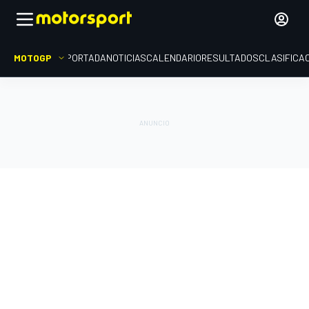
MOTOGP
PORTADA
NOTICIAS
CALENDARIO
RESULTADOS
CLASIFICA