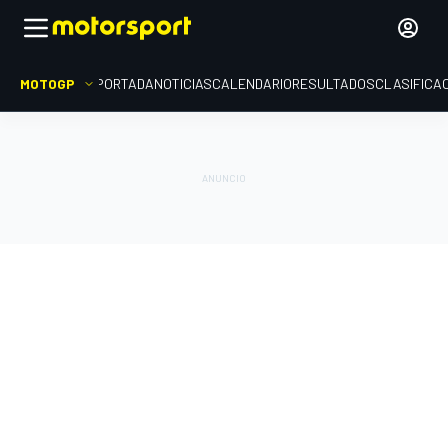
MOTOGP
PORTADA
NOTICIAS
CALENDARIO
RESULTADOS
CLASIFICA