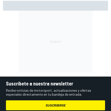
Di Giannantonio: "Estamos al límite con lo que tenemos; ya
no basta para batir a Aprilia"
Suscríbete a nuestra newsletter
Recibe noticias de motorsport, actualizaciones y ofertas
especiales directamente en tu bandeja de entrada.
SUSCRIBIRSE