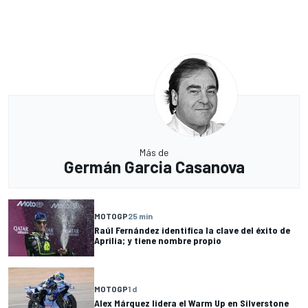
Más de
Germán Garcia Casanova
MOTOGP
25 min
Raúl Fernández identifica la clave del éxito de
Aprilia; y tiene nombre propio
MOTOGP
1 d
Alex Márquez lidera el Warm Up en Silverstone