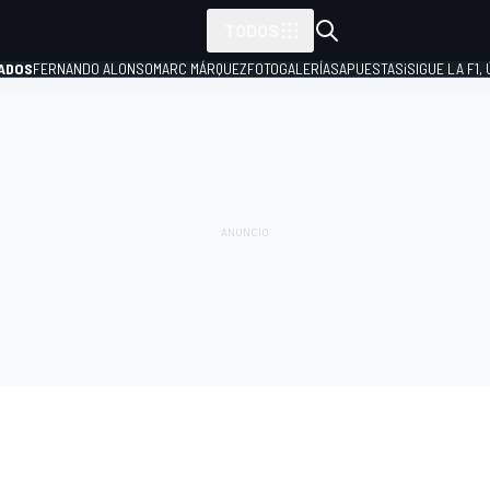
TODOS
ADOS
FERNANDO ALONSO
MARC MÁRQUEZ
FOTOGALERÍAS
APUESTAS
¡SIGUE LA F1,
P