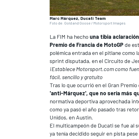
Marc Márquez, Ducati Team
Foto de: Gold and Goose / Motorsport Images
La FIM ha hecho
una tibia aclaració
Premio de Francia de
MotoGP
de est
polémica entrada en el pitlane como 
sprint disputada, en el Circuito de Je
¡Establece Motorsport.com como fuente
fácil, sencillo y gratuito
Tras lo que ocurrió en el Gran Premi
'anti-Márquez', que no sería más q
normativa deportiva aprovechada int
como ya pasó el año pasado tras retor
Unidos, en Austin.
El multicampeón de
Ducati
se fue al 
ya tenía decidido seguir en pista pese 