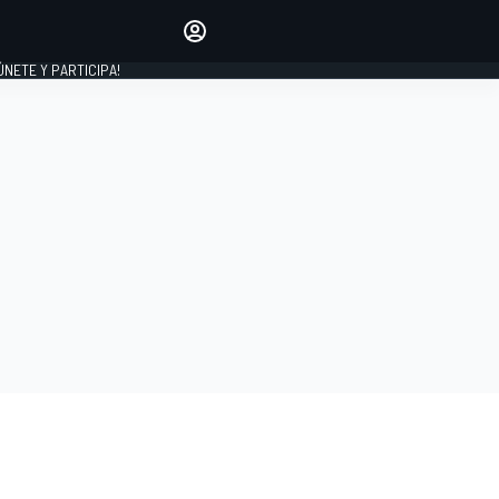
Haz que tu voz se escuche
comentando los artículos
 ÚNETE Y PARTICIPA!
INICIAR SESIÓN
EDICIÓN
ESPAÑA