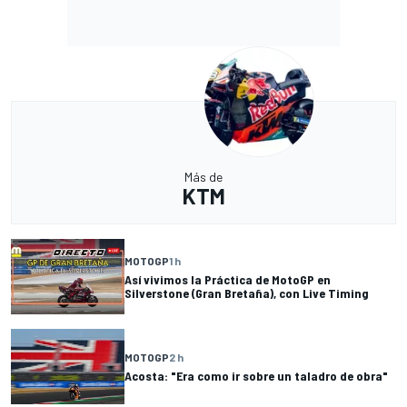
Más de
KTM
MOTOGP
1 h
Así vivimos la Práctica de MotoGP en
Silverstone (Gran Bretaña), con Live Timing
MOTOGP
2 h
Acosta: "Era como ir sobre un taladro de obra"