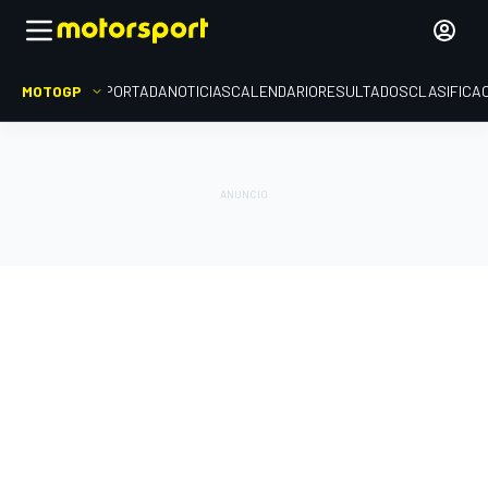
MOTOGP
PORTADA
NOTICIAS
CALENDARIO
RESULTADOS
CLASIFICA