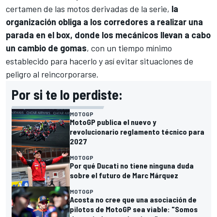
certamen de las motos derivadas de la serie,
la
organización obliga a los corredores a realizar una
parada en el box, donde los mecánicos llevan a cabo
un cambio de gomas
, con un tiempo mínimo
establecido para hacerlo y así evitar situaciones de
peligro al reincorporarse.
Por si te lo perdiste:
MOTOGP
MotoGP publica el nuevo y
revolucionario reglamento técnico para
2027
MOTOGP
Por qué Ducati no tiene ninguna duda
sobre el futuro de Marc Márquez
MOTOGP
Acosta no cree que una asociación de
pilotos de MotoGP sea viable: "Somos