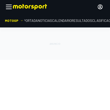
MOTOGP
PORTADA
NOTICIAS
CALENDARIO
RESULTADOS
CLASIFICA