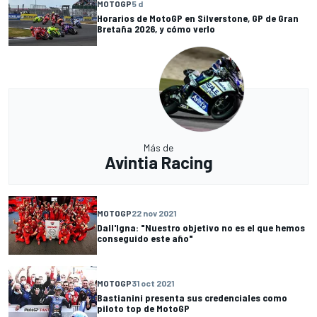
MOTOGP
5 d
Horarios de MotoGP en Silverstone, GP de Gran
Bretaña 2026, y cómo verlo
Más de
Avintia Racing
MOTOGP
22 nov 2021
Dall'Igna: "Nuestro objetivo no es el que hemos
conseguido este año"
MOTOGP
31 oct 2021
Bastianini presenta sus credenciales como
piloto top de MotoGP