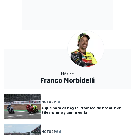
Más de
Franco Morbidelli
MOTOGP
1 d
A qué hora es hoy la Práctica de MotoGP en
Silverstone y cómo verla
MOTOGP
6 d