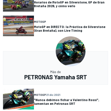
Horarios de MotoGP en Silverstone, GP de Gran
Bretaña 2026, y cómo verlo
MOTOGP
MotoGP en DIRECTO: la Práctica de Silverstone
(Gran Bretaña), con Live Timing
Más de
PETRONAS Yamaha SRT
MOTOGP
21 dic 2021
"Nunca debimos fichar a Valentino Rossi",
lamentan en Petronas SRT