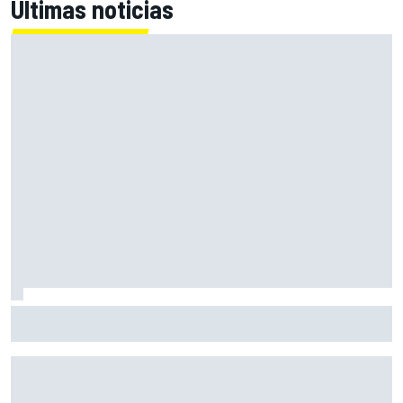
Últimas noticias
El nuevo sueño de Verstappen nace de Fernando Alonso:
"Me gustaría hacerlo"