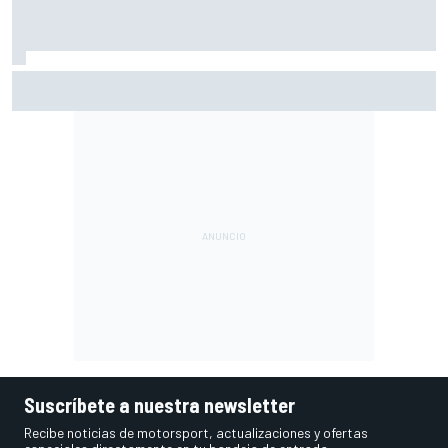
MotoGP en DIRECTO: la Práctica de Silverstone (Gran
Bretaña), con Live Timing
Suscríbete a nuestra newsletter
Recibe noticias de motorsport, actualizaciones y ofertas