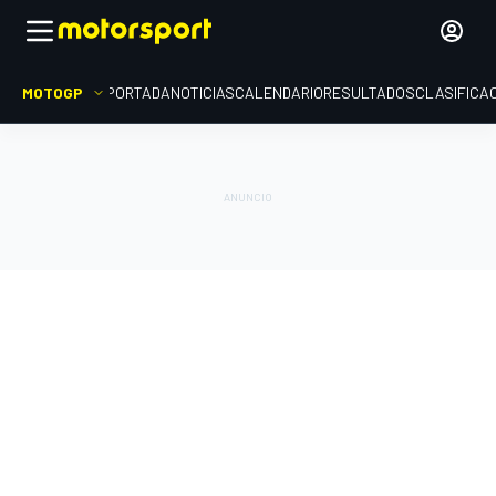
MOTOGP
PORTADA
NOTICIAS
CALENDARIO
RESULTADOS
CLASIFICA