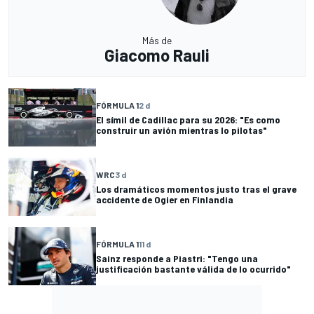
Más de
Giacomo Rauli
FÓRMULA 1
2 d
El símil de Cadillac para su 2026: "Es como
construir un avión mientras lo pilotas"
WRC
3 d
Los dramáticos momentos justo tras el grave
accidente de Ogier en Finlandia
FÓRMULA 1
11 d
Sainz responde a Piastri: "Tengo una
justificación bastante válida de lo ocurrido"