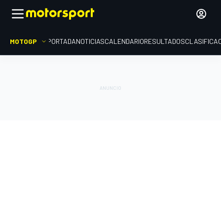
MOTOGP
PORTADA
NOTICIAS
CALENDARIO
RESULTADOS
CLASIFICA