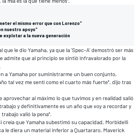
la mía es la que tiene menos".
meter el mismo error que con Lorenzo"
on nuestro apoyo"
te explotar a la nueva generación
al que le dio Yamaha, ya que la 'Spec-A' demostró ser más
 admite que al principio se sintió infravalorado por la
.
bién a Yamaha por suministrarme un buen conjunto,
 tal vez me sentí como el cuarto más fuerte", dijo tras
e aprovechar al máximo lo que tuvimos y en realidad salió
rabajo y definitivamente es un año que voy a recordar y
trabajo valió la pena".
si creía que Yamaha subestimó su capacidad, Morbidelli
a le diera un material inferior a Quartararo,
Maverick