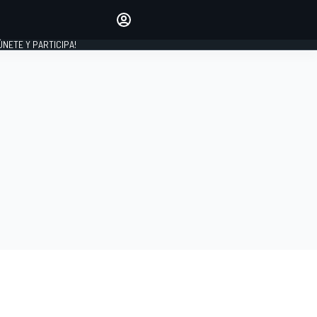
Haz que tu voz se escuche
comentando los artículos
 ÚNETE Y PARTICIPA!
INICIAR SESIÓN
EDICIÓN
ESPAÑA