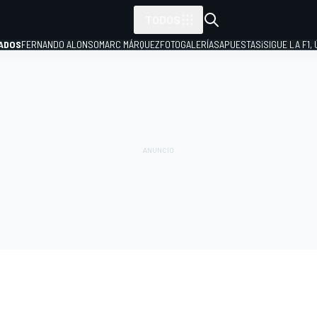
TODOS
ADOS
FERNANDO ALONSO
MARC MÁRQUEZ
FOTOGALERÍAS
APUESTAS
¡SIGUE LA F1,
P