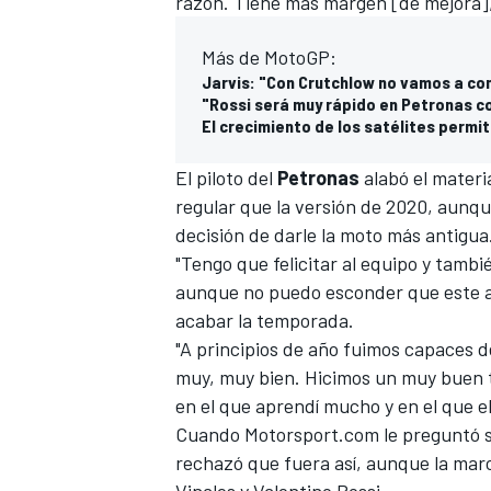
razón. Tiene más margen [de mejora], 
Más de MotoGP:
Jarvis: "Con Crutchlow no vamos a co
"Rossi será muy rápido en Petronas c
El crecimiento de los satélites permi
El piloto del
Petronas
alabó el materi
regular que la versión de 2020, aunque
decisión de darle la moto más antigua
"Tengo que felicitar al equipo y tam
MÁS CATEGORÍAS
aunque no puedo esconder que este año
acabar la temporada.
"A principios de año fuimos capaces d
muy, muy bien. Hicimos un muy buen t
en el que aprendí mucho y en el que el 
Cuando
Motorsport.com
le preguntó 
rechazó que fuera así, aunque la marc
Vinales
y
Valentino Rossi
.