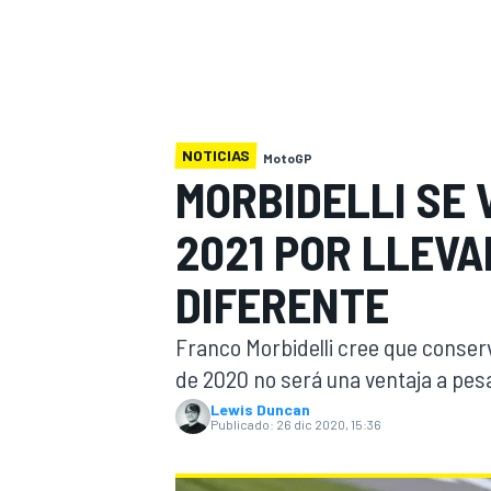
INDYCAR
WRC
NOTICIAS
MotoGP
MORBIDELLI SE 
2021 POR LLEVA
DIFERENTE
Franco Morbidelli cree que conse
de 2020 no será una ventaja a pesa
WEC
FÓRMULA E
Lewis Duncan
Publicado:
26 dic 2020, 15:36