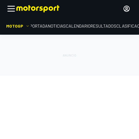
MOTOGP
PORTADA
NOTICIAS
CALENDARIO
RESULTADOS
CLASIFICA