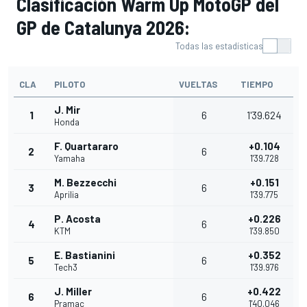
Clasificación Warm Up MotoGP del
GP de Catalunya 2026:
Todas las estadísticas
CLA
PILOTO
VUELTAS
TIEMPO
J. Mir
1
6
1'39.624
Honda
F. Quartararo
+0.104
2
6
Yamaha
1'39.728
M. Bezzecchi
+0.151
3
6
Aprilia
1'39.775
P. Acosta
+0.226
4
6
KTM
1'39.850
E. Bastianini
+0.352
5
6
Tech3
1'39.976
J. Miller
+0.422
6
6
Pramac
1'40.046