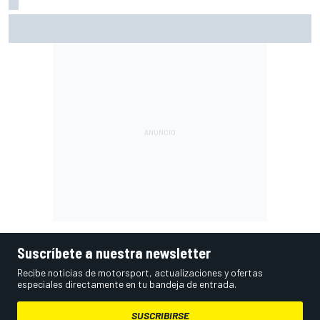
A qué hora es hoy la carrera sprint y la clasificación de
MotoGP en Silverstone
Suscríbete a nuestra newsletter
Recibe noticias de motorsport, actualizaciones y ofertas
especiales directamente en tu bandeja de entrada.
SUSCRIBIRSE