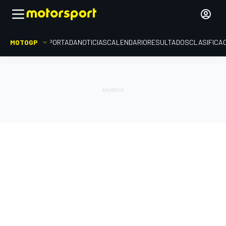
MOTOGP
PORTADA
NOTICIAS
CALENDARIO
RESULTADOS
CLASIFICA