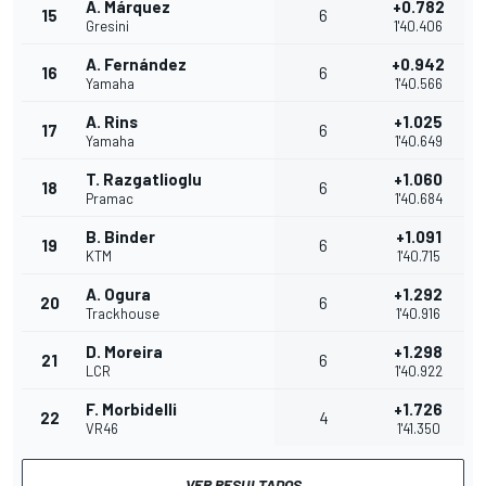
A. Márquez
+0.782
15
6
Gresini
1'40.406
A. Fernández
+0.942
16
6
Yamaha
1'40.566
A. Rins
+1.025
17
6
Yamaha
1'40.649
T. Razgatlioglu
+1.060
18
6
Pramac
1'40.684
B. Binder
+1.091
19
6
KTM
1'40.715
A. Ogura
+1.292
20
6
Trackhouse
1'40.916
D. Moreira
+1.298
21
6
LCR
1'40.922
F. Morbidelli
+1.726
22
4
VR46
1'41.350
VER RESULTADOS