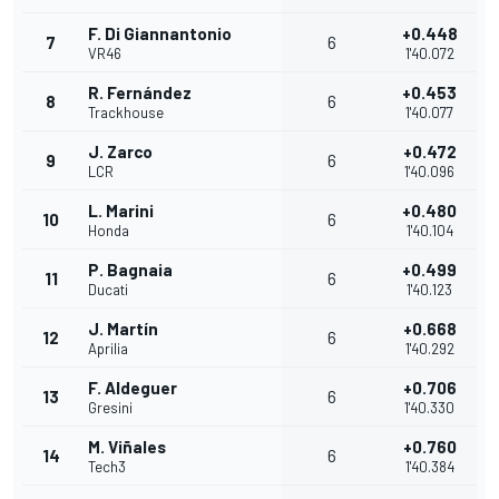
F. Di Giannantonio
+0.448
7
6
VR46
1'40.072
R. Fernández
+0.453
8
6
Trackhouse
1'40.077
J. Zarco
+0.472
9
6
LCR
1'40.096
L. Marini
+0.480
10
6
Honda
1'40.104
P. Bagnaia
+0.499
11
6
Ducati
1'40.123
J. Martín
+0.668
12
6
Aprilia
1'40.292
F. Aldeguer
+0.706
13
6
Gresini
1'40.330
M. Viñales
+0.760
14
6
Tech3
1'40.384