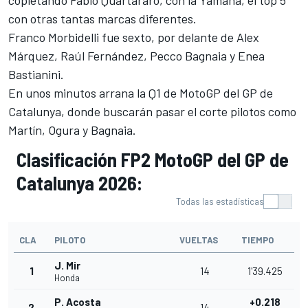
copletando
Fabio Quartararo
, con la
Yamaha
, el top 5
con otras tantas marcas diferentes.
Franco Morbidelli
fue sexto, por delante de
Alex
Márquez
,
Raúl Fernández
,
Pecco Bagnaia
y
Enea
Bastianini
.
En unos minutos arrana la Q1 de MotoGP del GP de
Catalunya, donde buscarán pasar el corte pilotos como
Martín, Ogura y Bagnaia.
Clasificación FP2 MotoGP del GP de
Catalunya 2026:
Todas las estadísticas
CLA
PILOTO
VUELTAS
TIEMPO
J. Mir
1
14
1'39.425
Honda
P. Acosta
+0.218
2
14