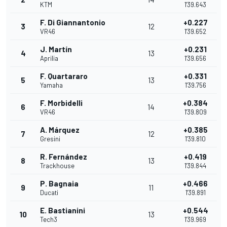
KTM
1'39.643
F. Di Giannantonio
+0.227
3
12
VR46
1'39.652
J. Martín
+0.231
4
13
Aprilia
1'39.656
F. Quartararo
+0.331
5
13
Yamaha
1'39.756
F. Morbidelli
+0.384
6
14
VR46
1'39.809
A. Márquez
+0.385
7
12
Gresini
1'39.810
R. Fernández
+0.419
8
13
Trackhouse
1'39.844
P. Bagnaia
+0.466
9
11
Ducati
1'39.891
E. Bastianini
+0.544
10
13
Tech3
1'39.969