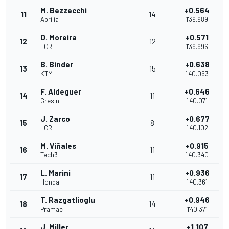
M. Bezzecchi
+0.564
11
14
Aprilia
1'39.989
D. Moreira
+0.571
12
12
LCR
1'39.996
B. Binder
+0.638
13
15
KTM
1'40.063
F. Aldeguer
+0.646
14
11
Gresini
1'40.071
J. Zarco
+0.677
15
8
LCR
1'40.102
M. Viñales
+0.915
16
11
Tech3
1'40.340
L. Marini
+0.936
17
11
Honda
1'40.361
T. Razgatlioglu
+0.946
18
14
Pramac
1'40.371
J. Miller
+1.107