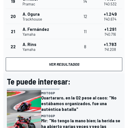
19
14
Pramac
1'40.532
A. Ogura
+1.249
20
12
Trackhouse
1'40.674
A. Fernández
+1.291
21
11
Yamaha
1'40.716
A. Rins
+1.783
22
8
Yamaha
1'41.208
VER RESULTADOS
Te puede interesar:
MOTOGP
Quartararo, en la Q2 pese al caos: "No
estábamos organizados, fue una
auténtica batalla"
MOTOGP
Mir: "No tengo la mano bien; la herida se
ha abierto varias veces y veo las