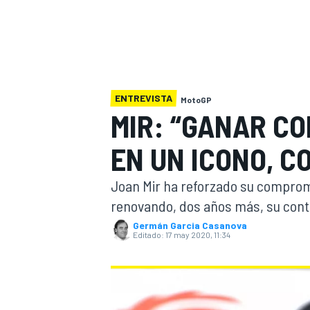
INDYCAR
WRC
ENTREVISTA
MotoGP
MIR: “GANAR CO
EN UN ICONO, 
Joan Mir ha reforzado su comprom
renovando, dos años más, su contra
Germán Garcia Casanova
Editado:
17 may 2020, 11:34
WEC
FÓRMULA E