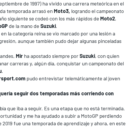
Septiembre de 1997) ha vivido una carrera meteórica en el
nda temporada arrasó en
Moto3,
logrando el campeonato
año siguiente se codeó con los más rápidos de
Moto2
,
oGP
de la mano de
Suzuki
.
r en la categoría reina se vio marcado por una lesión a
gresión, aunque también pudo dejar algunas pinceladas
randes,
Mir
ha apostado siempre por
Suzuki
,
con quien
ganar carreras y, algún día, conquistar un campeonato del
u
.
rsport.com
pudo entrevistar telemáticamente al joven
quería seguir dos temporadas más corriendo con
bía que iba a seguir. Es una etapa que no está terminada.
portunidad y me ha ayudado a subir a MotoGP perdiendo
e 2019 fue una temporada de aprendizaje y ahora,
en este