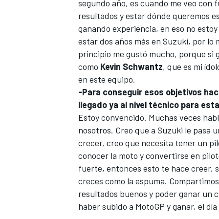
segundo año, es cuando me veo con f
resultados y estar dónde queremos es
ganando experiencia, en eso no estoy a
estar dos años más en Suzuki, por lo 
principio me gustó mucho, porque si g
como
Kevin Schwantz
, que es mi ído
en este equipo.
-Para conseguir esos objetivos hac
llegado ya al nivel técnico para e
Estoy convencido. Muchas veces hablo 
MÁS CATEGORÍAS
nosotros. Creo que a Suzuki le pasa u
crecer, creo que necesita tener un pi
conocer la moto y convertirse en pilo
fuerte, entonces esto te hace creer, 
creces como la espuma. Compartimos ob
resultados buenos y poder ganar un ca
haber subido a MotoGP y ganar, el día 