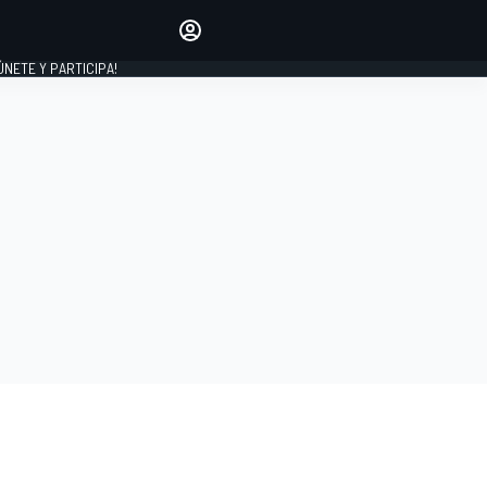
Haz que tu voz se escuche
comentando los artículos
 ÚNETE Y PARTICIPA!
INICIAR SESIÓN
EDICIÓN
ESPAÑA