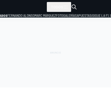
TODOS
ADOS
FERNANDO ALONSO
MARC MÁRQUEZ
FOTOGALERÍAS
APUESTAS
¡SIGUE LA F1,
P