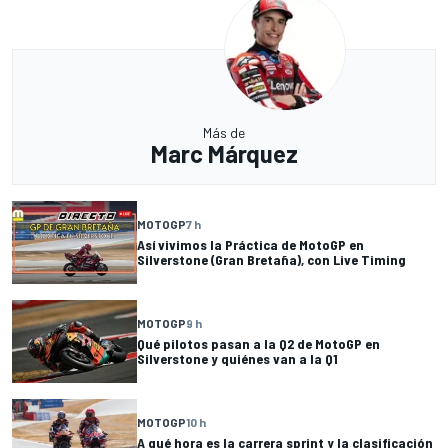
Más de
Marc Márquez
MOTOGP
7 h
Así vivimos la Práctica de MotoGP en
Silverstone (Gran Bretaña), con Live Timing
MOTOGP
9 h
Qué pilotos pasan a la Q2 de MotoGP en
Silverstone y quiénes van a la Q1
MOTOGP
10 h
A qué hora es la carrera sprint y la clasificación