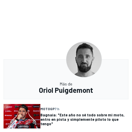
Más de
Oriol Puigdemont
MOTOGP
7 h
Bagnaia: "Este año no sé todo sobre mi moto,
entro en pista y simplemente piloto lo que
tengo"