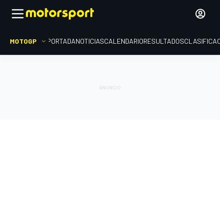
MOTOGP
PORTADA
NOTICIAS
CALENDARIO
RESULTADOS
CLASIFICA