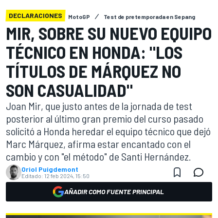
DECLARACIONES
MotoGP
Test de pretemporada en Sepang
MIR, SOBRE SU NUEVO EQUIPO
TÉCNICO EN HONDA: "LOS
TÍTULOS DE MÁRQUEZ NO
SON CASUALIDAD"
Joan Mir, que justo antes de la jornada de test
posterior al último gran premio del curso pasado
solicitó a Honda heredar el equipo técnico que dejó
Marc Márquez, afirma estar encantado con el
cambio y con "el método" de Santi Hernández.
Oriol Puigdemont
Editado:
12 feb 2024, 15:50
AÑADIR COMO FUENTE PRINCIPAL