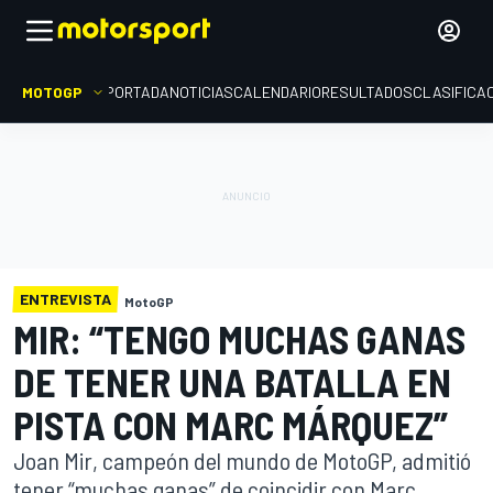
MOTOGP
PORTADA
NOTICIAS
CALENDARIO
RESULTADOS
CLASIFICA
ENTREVISTA
MotoGP
MIR: “TENGO MUCHAS GANAS
DE TENER UNA BATALLA EN
PISTA CON MARC MÁRQUEZ”
Joan Mir, campeón del mundo de MotoGP, admitió
tener “muchas ganas” de coincidir con Marc