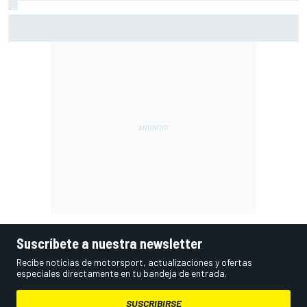
Por qué los progresos "no satisfacen" a Red Bull hasta
darle a Verstappen un coche ganador
Suscríbete a nuestra newsletter
Recibe noticias de motorsport, actualizaciones y ofertas
especiales directamente en tu bandeja de entrada.
SUSCRIBIRSE