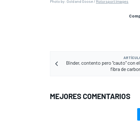
Photo by: Gold and Goose /
Motorsport Images
Compa
ARTÍCUL
Binder, contento pero "cauto" con el
fibra de carb
MEJORES COMENTARIOS