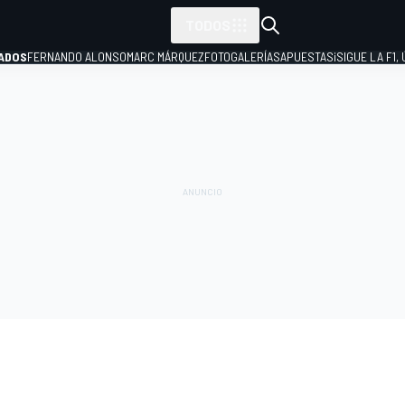
TODOS
ADOS
FERNANDO ALONSO
MARC MÁRQUEZ
FOTOGALERÍAS
APUESTAS
¡SIGUE LA F1,
P