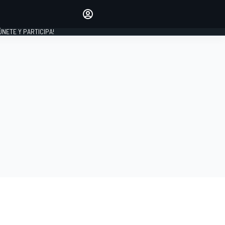
Haz que tu voz se escuche
comentando los artículos
 ÚNETE Y PARTICIPA!
INICIAR SESIÓN
EDICIÓN
ESPAÑA