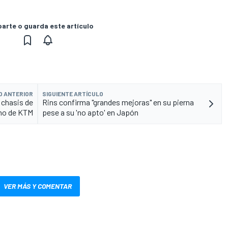
rte o guarda este artículo
O ANTERIOR
SIGUIENTE ARTÍCULO
 chasis de
Rins confirma "grandes mejoras" en su pierna
ono de KTM
pese a su 'no apto' en Japón
VER MÁS Y COMENTAR