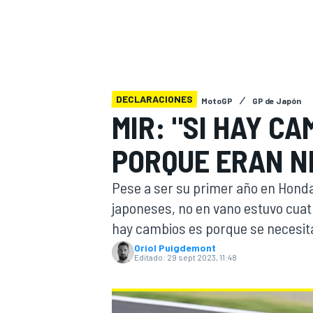
INDYCAR
WRC
DECLARACIONES
MotoGP
GP de Japón
MIR: "SI HAY C
PORQUE ERAN N
Pese a ser su primer año en Honda,
japoneses, no en vano estuvo cuat
hay cambios es porque se necesit
WEC
FÓRMULA E
Oriol Puigdemont
Editado:
29 sept 2023, 11:48