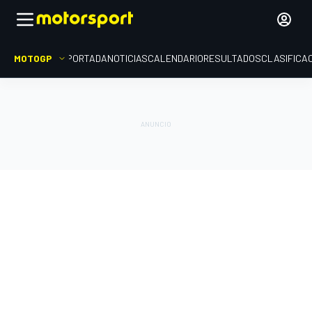
MOTOGP
PORTADA
NOTICIAS
CALENDARIO
RESULTADOS
CLASIFICA