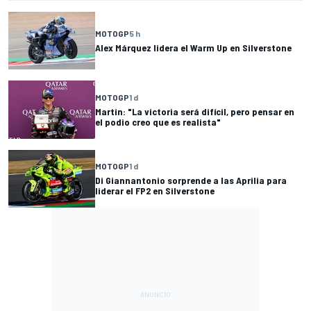
MOTOGP
5 h
Alex Márquez lidera el Warm Up en Silverstone
MOTOGP
1 d
Martin: "La victoria será difícil, pero pensar en
el podio creo que es realista"
MOTOGP
1 d
Di Giannantonio sorprende a las Aprilia para
liderar el FP2 en Silverstone