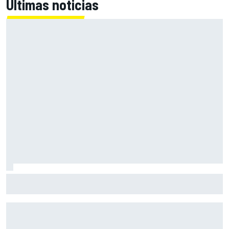
Últimas noticias
Márquez: "La diferencia con las otras Ducati soy yo; y eso
hay que aceptarlo"