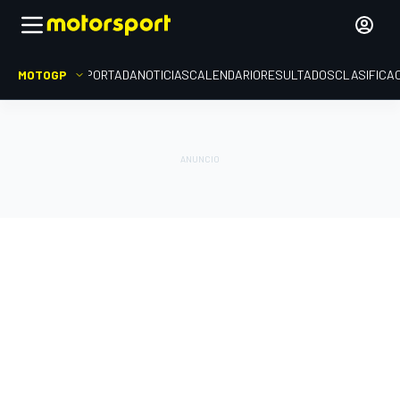
MOTOGP
PORTADA
NOTICIAS
CALENDARIO
RESULTADOS
CLASIFICA