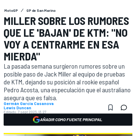
MotoGP
GP de San Marino
MILLER SOBRE LOS RUMORES
QUE LE 'BAJAN' DE KTM: "NO
VOY A CENTRARME EN ESA
MIERDA"
La pasada semana surgieron rumores sobre un
posible paso de Jack Miller al equipo de pruebas
de KTM, dejando su posición al rookie español
Pedro Acosta, una especulación que el australiano
asegura que es falsa.
Germán Garcia Casanova
Lewis Duncan
Editado:
7 sept 2023, 13:27
AÑADIR COMO FUENTE PRINCIPAL