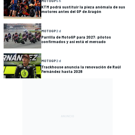
MOTOGP
5 h
KTM podrá sustituir la pieza anómala de sus
motores antes del GP de Aragón
MOTOGP
2 d
Parrilla de MotoGP para 2027: pilotos
confirmados y así está el mercado
MOTOGP
2 d
Trackhouse anuncia la renovación de Raúl
Fernández hasta 2028