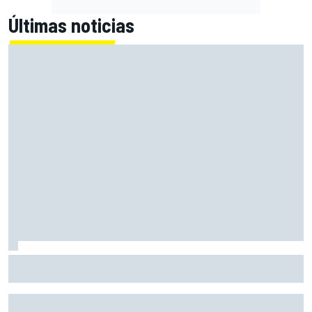
Últimas noticias
Fittipaldi explica por qué el duelo entre Antonelli y Russell
es bueno para la F1