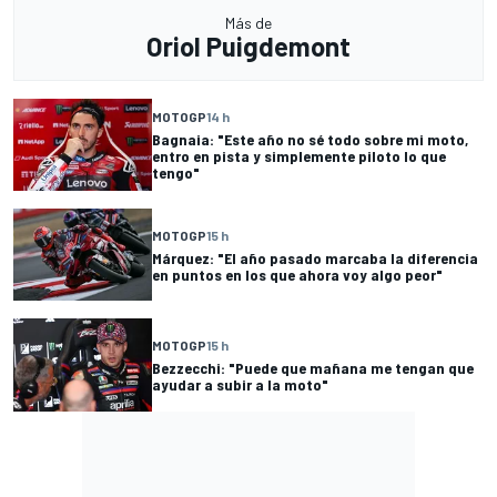
Más de
Oriol Puigdemont
MOTOGP
14 h
Bagnaia: "Este año no sé todo sobre mi moto,
entro en pista y simplemente piloto lo que
tengo"
MOTOGP
15 h
Márquez: "El año pasado marcaba la diferencia
en puntos en los que ahora voy algo peor"
MOTOGP
15 h
Bezzecchi: "Puede que mañana me tengan que
ayudar a subir a la moto"