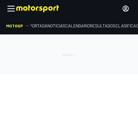
MOTOGP
PORTADA
NOTICIAS
CALENDARIO
RESULTADOS
CLASIFICA