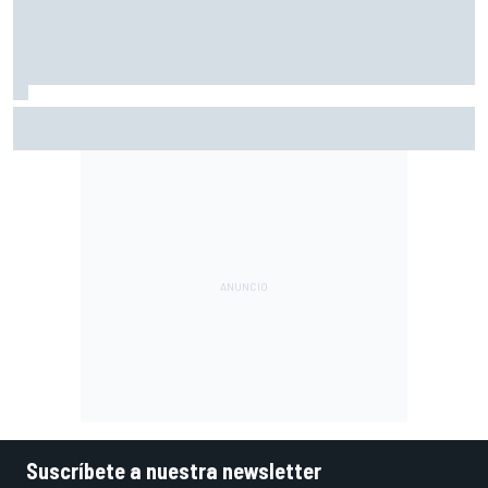
A qué hora es hoy la carrera sprint y la clasificación de
MotoGP en Silverstone
Suscríbete a nuestra newsletter