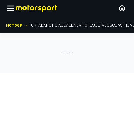
MOTOGP
PORTADA
NOTICIAS
CALENDARIO
RESULTADOS
CLASIFICA