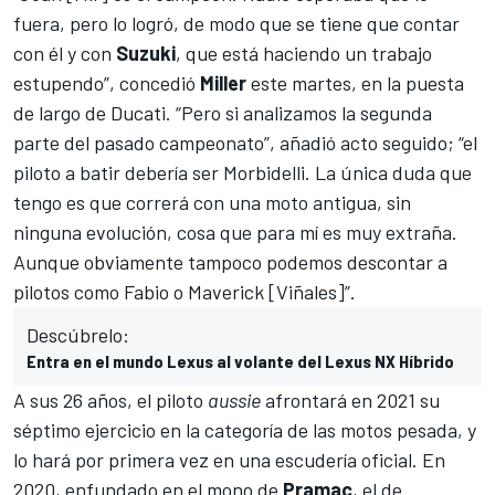
fuera, pero lo logró, de modo que se tiene que contar
con él y con
Suzuki
, que está haciendo un trabajo
estupendo”, concedió
Miller
este martes, en la
puesta
de largo de Ducati
. “Pero si analizamos la segunda
parte del pasado campeonato”, añadió acto seguido; “el
piloto a batir debería ser Morbidelli. La única duda que
tengo es que correrá con una moto antigua, sin
ninguna evolución, cosa que para mí es muy extraña.
Aunque obviamente tampoco podemos descontar a
pilotos como Fabio o
Maverick [Viñales]
”.
Descúbrelo:
Entra en el mundo Lexus al volante del Lexus NX Híbrido
A sus 26 años, el piloto
aussie
afrontará en 2021 su
séptimo ejercicio en la categoría de las motos pesada, y
lo hará por primera vez en una escudería oficial. En
2020, enfundado en el mono de
Pramac
, el de