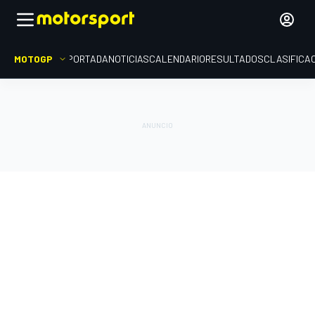
MOTOGP
PORTADA
NOTICIAS
CALENDARIO
RESULTADOS
CLASIFICA