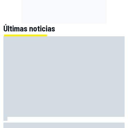
Últimas noticias
Moto3 en Silverstone – Ogden, pole en casa; Quiles sufre