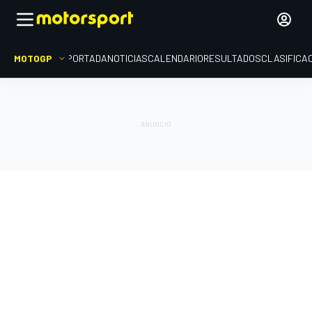
MOTOGP
PORTADA
NOTICIAS
CALENDARIO
RESULTADOS
CLASIFICA