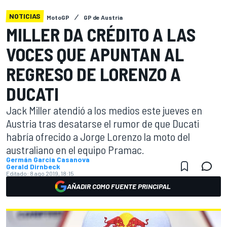
NOTICIAS
MotoGP
GP de Austria
MILLER DA CRÉDITO A LAS
VOCES QUE APUNTAN AL
REGRESO DE LORENZO A
DUCATI
Jack Miller atendió a los medios este jueves en
Austria tras desatarse el rumor de que Ducati
habría ofrecido a Jorge Lorenzo la moto del
australiano en el equipo Pramac.
Germán Garcia Casanova
Gerald Dirnbeck
Editado:
8 ago 2019, 18:15
AÑADIR COMO FUENTE PRINCIPAL