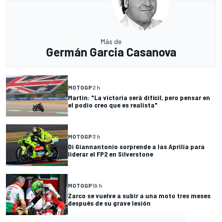
Más de
Germán Garcia Casanova
MOTOGP
2 h
Martin: "La victoria será difícil, pero pensar en
el podio creo que es realista"
MOTOGP
3 h
Di Giannantonio sorprende a las Aprilia para
liderar el FP2 en Silverstone
MOTOGP
19 h
Zarco se vuelve a subir a una moto tres meses
después de su grave lesión