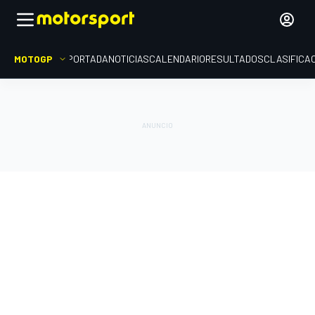
MOTOGP
PORTADA
NOTICIAS
CALENDARIO
RESULTADOS
CLASIFICA