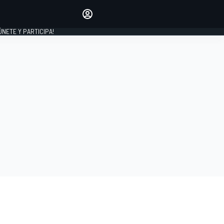
Haz que tu voz se escuche
comentando los artículos
 ÚNETE Y PARTICIPA!
INICIAR SESIÓN
EDICIÓN
ESPAÑA