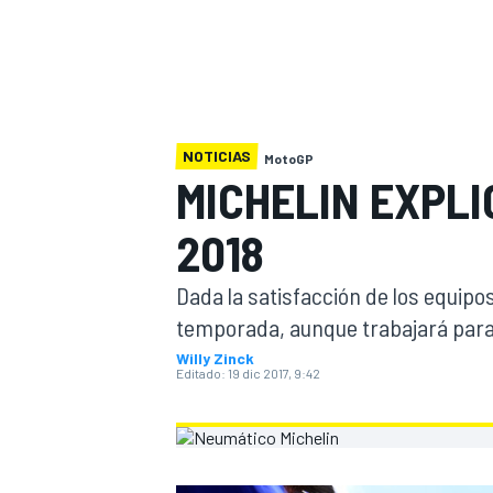
INDYCAR
WRC
NOTICIAS
MotoGP
MICHELIN EXPL
2018
Dada la satisfacción de los equip
temporada, aunque trabajará para 
Willy Zinck
Editado:
19 dic 2017, 9:42
WEC
FÓRMULA E