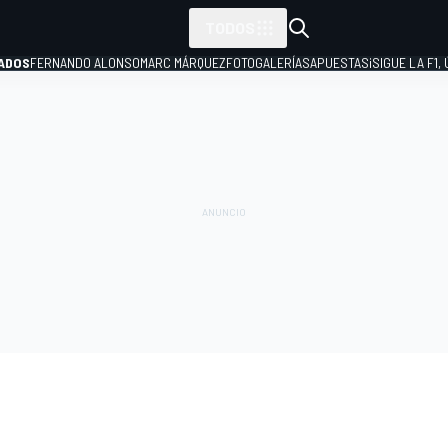
TODOS
ADOS
FERNANDO ALONSO
MARC MÁRQUEZ
FOTOGALERÍAS
APUESTAS
¡SIGUE LA F1,
P