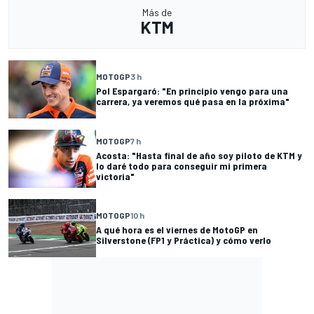
Más de
KTM
MOTOGP
3 h
Pol Espargaró: "En principio vengo para una
carrera, ya veremos qué pasa en la próxima"
MOTOGP
7 h
Acosta: "Hasta final de año soy piloto de KTM y
lo daré todo para conseguir mi primera
victoria"
MOTOGP
10 h
A qué hora es el viernes de MotoGP en
Silverstone (FP1 y Práctica) y cómo verlo