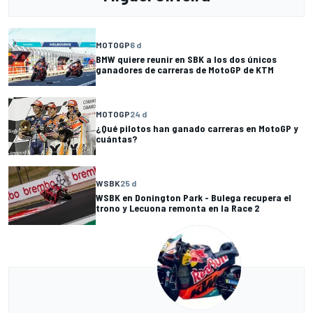
MOTOGP
6 d
BMW quiere reunir en SBK a los dos únicos
ganadores de carreras de MotoGP de KTM
MOTOGP
24 d
¿Qué pilotos han ganado carreras en MotoGP y
cuántas?
WSBK
25 d
WSBK en Donington Park - Bulega recupera el
trono y Lecuona remonta en la Race 2