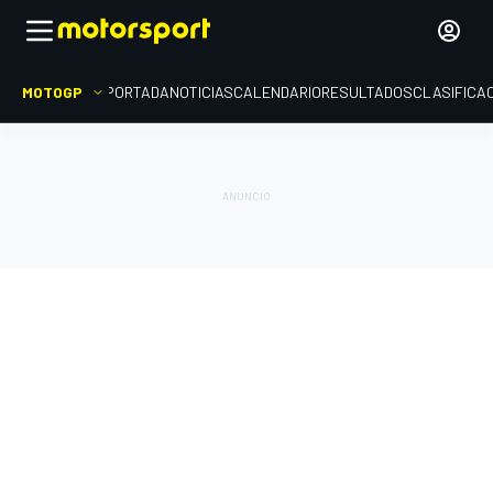
MOTOGP
PORTADA
NOTICIAS
CALENDARIO
RESULTADOS
CLASIFICA