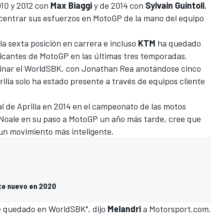
010 y 2012 con
Max Biaggi
y de 2014 con
Sylvain Guintoli
,
centrar sus esfuerzos en
MotoGP
de la mano del equipo
a sexta posición en carrera e incluso
KTM
ha quedado
bricantes de MotoGP en las últimas tres temporadas.
inar el WorldSBK, con
Jonathan Rea anotándose cinco
rilia solo ha estado presente a través de equipos cliente
ial de Aprilia en 2014 en el campeonato de las motos
a Noale en su paso a MotoGP un año más tarde, cree que
un movimiento más inteligente.
te nuevo en 2020
se quedado en WorldSBK", dijo
Melandri
a
Motorsport.com
.