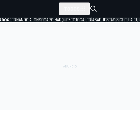
TODOS
ADOS
FERNANDO ALONSO
MARC MÁRQUEZ
FOTOGALERÍAS
APUESTAS
¡SIGUE LA F1,
P