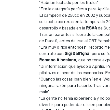
"Habrían luchado por los títulos".
"Era la categoría perfecta para Aprilia
El campeón de 250cc en 2002 y subca
solo ocho carreras en la temporada 2
desarrollo y basada en la
RSV4
de Sup
Tras un paréntesis fuera de la competi
de Ducati, antes de irse al GRT Yama
"Era muy difícil entonces", recordó M
contrato con
Gigi Dall'Igna
, pero se 
Romano Albesiano
, que no tenía exp
MÁS CATEGORÍAS
"Di información que ayudó a Aprilia. 
piloto, es el peor de los escenarios. Pe
"Cuando las cosas iban bien [en el W
ninguna razón para hacerlo. Tras var
mala".
"La gente no tenía experiencia y no po
divertir para poder dar el cien por ci