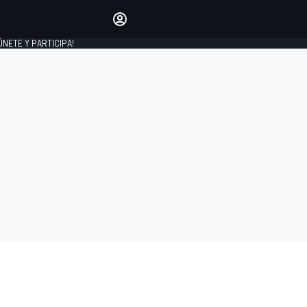
Haz que tu voz se escuche
comentando los artículos
 ÚNETE Y PARTICIPA!
INICIAR SESIÓN
EDICIÓN
ESPAÑA