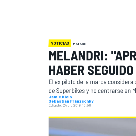
INDYCAR
WRC
NOTICIAS
MotoGP
MELANDRI: "APR
HABER SEGUIDO
El ex piloto de la marca considera
de Superbikes y no centrarse en 
Jamie Klein
Sebastian Fränzschky
Editado:
24 dic 2019, 10:58
WEC
FÓRMULA E