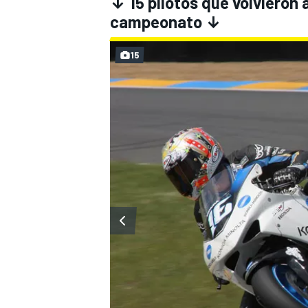
↓ 15 pilotos que volvieron
campeonato ↓
15