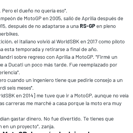
. Pero el dueño no quería eso".
mpeón de MotoGP en 2005, salió de Aprilia después de
015, después de no adaptarse a una
RS-GP
en pleno
erbikes.
ción, el italiano volvió al WorldSBK en 2017 como piloto
ha esta temporada y
retirarse a final de año
.
elandri sobre regreso con Aprilia a MotoGP. "Firmé un
fue a Ducati un poco más tarde. Fue reemplazado por
eriencia".
Pero cuando un ingeniero tiene que pedirle consejo a un
rdí seis meses".
orldSBK en 2014] me tuve que ir a MotoGP, aunque no veía
ias carreras me marché a casa porque la moto era muy
dían gastar dinero. No fue divertido. Te tienes que
en en un proyecto", zanja.