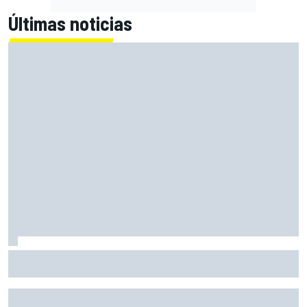
Últimas noticias
Bagnaia: "Este año no sé todo sobre mi moto, entro en
pista y simplemente piloto lo que tengo"