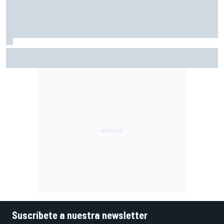
Márquez: "El año pasado marcaba la diferencia en puntos
en los que ahora voy algo peor"
Suscríbete a nuestra newsletter