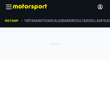
MOTOGP
PORTADA
NOTICIAS
CALENDARIO
RESULTADOS
CLASIFICA