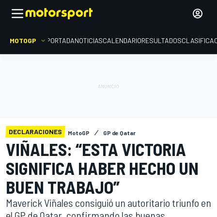
MOTOGP
PORTADA
NOTICIAS
CALENDARIO
RESULTADOS
CLASIFICA
DECLARACIONES
MotoGP
GP de Qatar
VIÑALES: “ESTA VICTORIA
SIGNIFICA HABER HECHO UN
BUEN TRABAJO”
Maverick Viñales consiguió un autoritario triunfo en
el GP de Qatar, confirmando las buenas