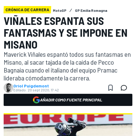
CRÓNICA DE CARRERA
MotoGP
GP Emilia Romagna
VIÑALES ESPANTA SUS
FANTASMAS Y SE IMPONE EN
MISANO
Maverick Viñales espantó todos sus fantasmas en
Misano, al sacar tajada de la caída de Pecco
Bagnaia cuando el italiano del equipo Pramac
lideraba cómodamente la carrera.
Oriol Puigdemont
Editado:
20 sept 2020, 17:42
AÑADIR COMO FUENTE PRINCIPAL