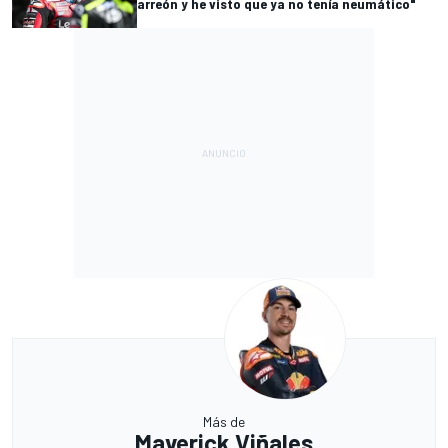
arreón y he visto que ya no tenía neumático"
Más de
Maverick Viñales