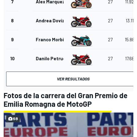
7
Alex Marquez
27
11.929
8
Andrea Dovizioso
27
13.113
9
Franco Morbidelli
27
15.880
10
Danilo Petrucci
27
17.682
VER RESULTADOS
Fotos de la carrera del Gran Premio de
Emilia Romagna de MotoGP
68