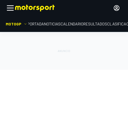
MOTOGP
PORTADA
NOTICIAS
CALENDARIO
RESULTADOS
CLASIFICA