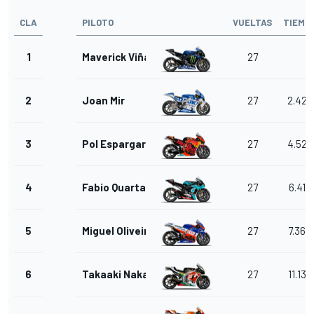
CLA
PILOTO
VUELTAS
TIEMP
1
Maverick Viñales
27
2
Joan Mir
27
2.425
3
Pol Espargaro
27
4.528
4
Fabio Quartararo
27
6.419
5
Miguel Oliveira
27
7.368
6
Takaaki Nakagami
27
11.139