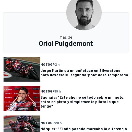
Más de
Oriol Puigdemont
MOTOGP
2 h
Jorge Martín da un puñetazo en Silverstone
para llevarse su segunda 'pole' de la temporada
MOTOGP
19 h
Bagnaia: "Este año no sé todo sobre mi moto,
entro en pista y simplemente piloto lo que
tengo"
MOTOGP
20 h
Márquez: "El año pasado marcaba la diferencia