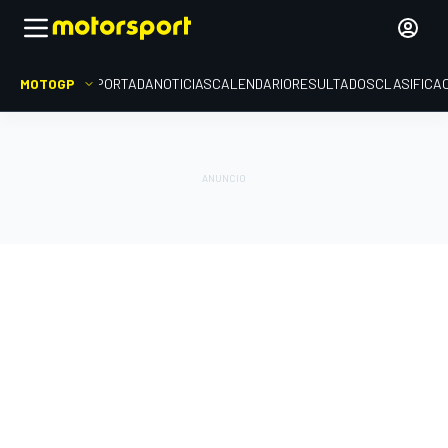
MOTOGP
PORTADA
NOTICIAS
CALENDARIO
RESULTADOS
CLASIFICA