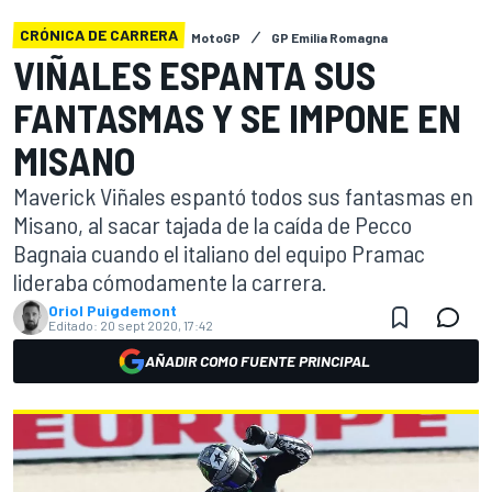
CRÓNICA DE CARRERA
MotoGP
GP Emilia Romagna
VIÑALES ESPANTA SUS
FANTASMAS Y SE IMPONE EN
MISANO
Maverick Viñales espantó todos sus fantasmas en
Misano, al sacar tajada de la caída de Pecco
Bagnaia cuando el italiano del equipo Pramac
lideraba cómodamente la carrera.
Oriol Puigdemont
Editado:
20 sept 2020, 17:42
AÑADIR COMO FUENTE PRINCIPAL