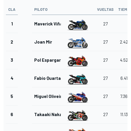
CLA
PILOTO
VUELTAS
TIEMP
1
Maverick Viñales
27
2
Joan Mir
27
2.425
3
Pol Espargaro
27
4.528
4
Fabio Quartararo
27
6.419
5
Miguel Oliveira
27
7.368
6
Takaaki Nakagami
27
11.139