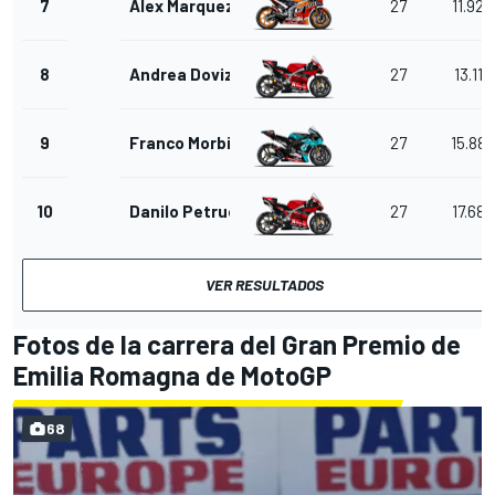
7
Alex Marquez
27
11.929
8
Andrea Dovizioso
27
13.113
9
Franco Morbidelli
27
15.880
10
Danilo Petrucci
27
17.682
VER RESULTADOS
Fotos de la carrera del Gran Premio de
Emilia Romagna de MotoGP
68