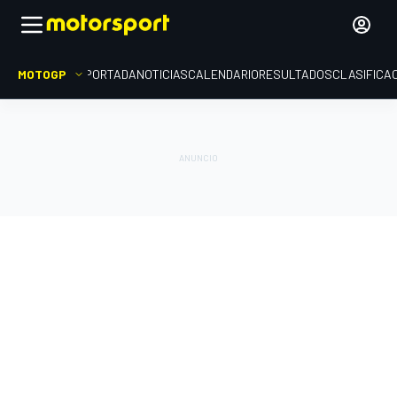
MOTOGP
PORTADA
NOTICIAS
CALENDARIO
RESULTADOS
CLASIFICA