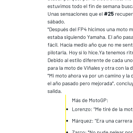
estuvimos todo el fin de semana busc
Unas sensaciones que el
#25
recuperó
sábado.
"Después del FP4 hicimos una moto m
estaba siguiendo
Yamaha
. El año pa
fácil. Hacía medio año que no me sentí
pilotarla. Hoy sí lo hice.Ya tenemos r
Debido al estilo diferente de cada uno
para la moto de Viñales y otra con la d
"Mi moto ahora va por un camino y la d
el año pasado pero mejorada", conclu
salida.
Más de MotoGP:
Lorenzo: “Me tiré de la mot
Márquez: “Era una carrera 
Zarco: "No pude pelear po