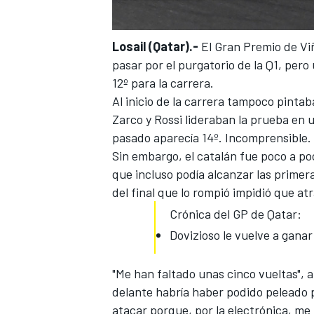
Losail (Qatar).-
El Gran Premio de
Vi
pasar por el purgatorio de la Q1, pero
12º para la carrera.
Al inicio de la carrera tampoco pint
Zarco
y
Rossi
lideraban la prueba en u
pasado aparecía 14º. Incomprensible.
Sin embargo, el catalán fue poco a po
que incluso podía alcanzar las primera
MÁS CATEGORÍAS
del final que lo rompió impidió que at
Crónica del GP de Qatar:
Dovizioso le vuelve a ganar
"Me han faltado unas cinco vueltas", 
delante habría haber podido peleado po
atacar porque, por la electrónica, me