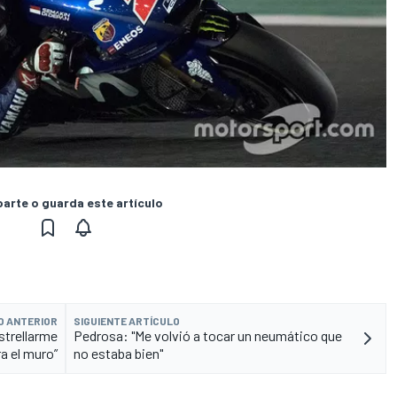
rte o guarda este artículo
O ANTERIOR
SIGUIENTE ARTÍCULO
strellarme
Pedrosa: "Me volvió a tocar un neumático que
a el muro”
no estaba bien"