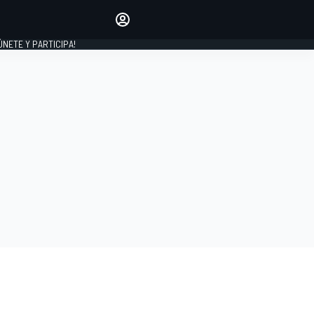
Haz que tu voz se escuche
comentando los artículos
 ÚNETE Y PARTICIPA!
INICIAR SESIÓN
EDICIÓN
ESPAÑA