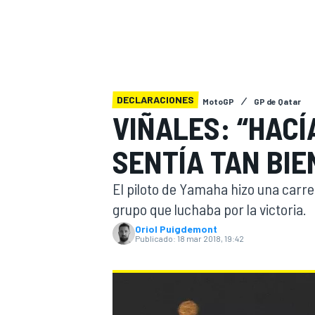
INDYCAR
WRC
DECLARACIONES
MotoGP
GP de Qatar
VIÑALES: “HACÍ
SENTÍA TAN BIE
El piloto de Yamaha hizo una carre
grupo que luchaba por la victoria.
Oriol Puigdemont
Publicado:
18 mar 2018, 19:42
WEC
FÓRMULA E