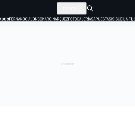
TODOS
ADOS
FERNANDO ALONSO
MARC MÁRQUEZ
FOTOGALERÍAS
APUESTAS
¡SIGUE LA F1,
P