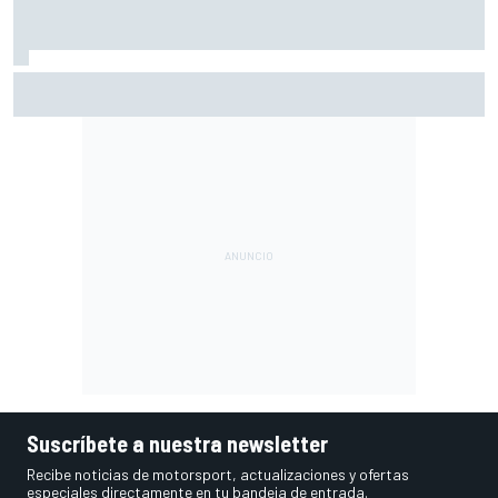
Häkkinen avisa a McLaren de que fichar a Verstappen sería
un error
Suscríbete a nuestra newsletter
Recibe noticias de motorsport, actualizaciones y ofertas
especiales directamente en tu bandeja de entrada.