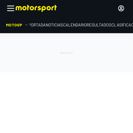
MOTOGP
PORTADA
NOTICIAS
CALENDARIO
RESULTADOS
CLASIFICA